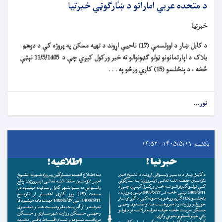
د متحده عربي اماراتو د ښارګوټي خبرتیا
خبرتیا
د کابل ښار د اوولسمې (17) ناحیې اړوند د تهیه مسکن په پروژه کې د دوهم
بلاک د اپارتمانونو ټولو ګډونوالو ته خبر ورکول کېږي چې د 11/5/1405 نېټې
څخه ، د پنځلسو (15) کاري ورځو په . . .
نور...
یکشنبه ۱۴۰۵/۵/۱۱ - ۱۴:۵۲