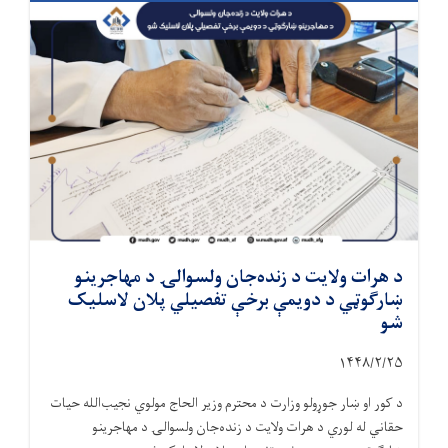
د هرات ولایت د زنده‌جان ولسوالۍ د مهاجرینو
ښارګوټي د دویمې برخې تفصیلي پلان لاسلیک
شو
۱۴۴۸/۲/۲۵
د کور او ښار جوړولو وزارت د محترم وزیر الحاج مولوي نجیب‌الله حیات
حقاني له لوري د هرات ولایت د زنده‌جان ولسوالۍ د مهاجرینو