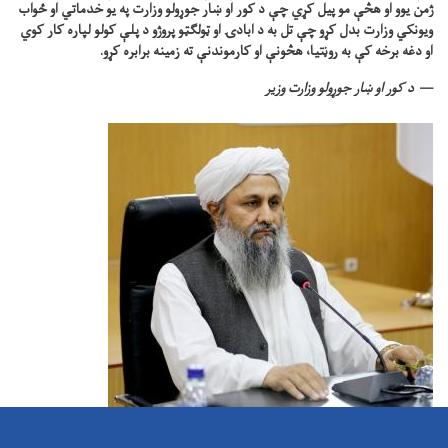
ژمن یوو او هڅې مو پیل کړي چې د کور او ښار جوړولو وزارت په یو خدماتي او ځواب
ویونکي وزارت بدل کړو چې تل به د ابادۍ او ټولګټو پروژو د پلې کولو لپاره کار کوي
او دغه برخه کې به روڼتیا، هڅونې او کارموندنې ته زمینه برابره کړو.
د کور او ښار جوړولو وزارت وزیر