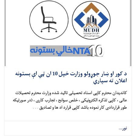
د کور او ښار جوړولو وزارت خپل 10 ان ټي اې بستونه
اعلان ته سپاري
کاندیدان محترم کاپی اسناد تحصیلی تائید شده وزارت محترم تحصیلات
عالی ، کاپی تذکره الکترونیکی ، خلص سوانح ، تجارب کاری ، (در صورتیکه
طور قراردادی کار نموده باشد کاپی قرارد اد ها و تصادیق
. . .
نور...