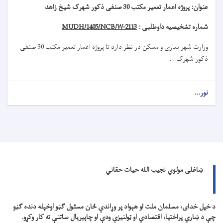
عنوان
:
پروژه اعمار تعمیر مکتب 30 صنفی ذکور شهرک شیخ زاهد
شماره تشخیصیه داوطلبی :
MUDH/1405/NCB/W-2113
وزارت شهر سازی و مسکن در نظر دارد تا
پروژه
اعمار تعمیر مکتب 30 صنفی
ذکور شهرک . . .
نور...
ښاغلی مولوي نجیب الله حیات حقاني
د خپل خدای، مسلمان ملت او هېواد پر وړاندې ځان مسئول ګڼو اوخپله دنده ګڼو
چې د ښاري پراختیا، اقتصادي او ټولنیزې ودې او چاپېریال ساتنې ته کار وکړو.