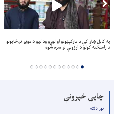
په کابل ښار کې د مارکېټونو او لوړو ودانیو د موټر تم‌ځایونو
د رامنځته کولو د ارزونې تر سره شوه
چاپي خپرونې
نور دلته