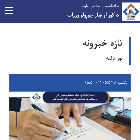
د افغانستان اسلامي امارت
د کور او ښار جوړولو وزرات
اصلي
منځپانګه
تازه خبرونه
دانګل
نور دلته
یکشنبه ۱۴۰۵/۵/۱۸ - ۱۵:۵۹