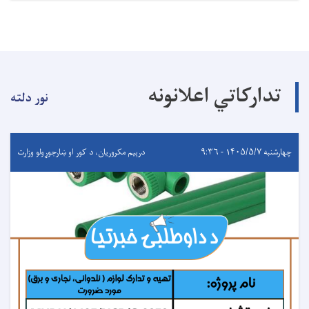
تدارکاتي اعلانونه
نور دلته
چهارشنبه ۱۴۰۵/۵/۷ - ۹:۳۶
درېيم مکروریان، د کور او ښارجوړولو وزارت