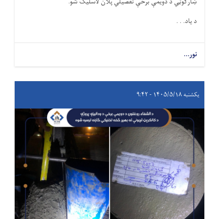
ښارګوټي د دویمې برخې تفصیلي پلان لاسلیک شو.
د یاد. . .
نور...
یکشنبه ۱۴۰۵/۵/۱۸ - ۹:۴۲