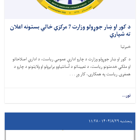
د کور او ښار جوړولو وزارت 7 مرکزي خالي بستونه اعلان
ته شپاري
خبرتیا
د کور او ښار جوړولو وزارت د چارو ادارې عمومي ریاست، د اداري اصلاحاتو
او ملکي خدمتونو ریاست، د تعییناتو د آسانتیاوو برابرولو او ولایتونو د چارو د
همغږۍ ریاست په همکارۍ، کار وړ . . .
نور...
پنجشنبه ۱۴۰۴/۸/۲۹ - ۱۱:۲۸