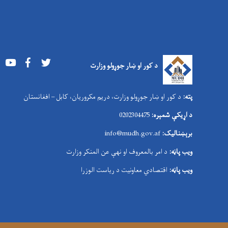
Youtube
Facebook
Twitter
د کور او ښار جوړولو وزارت
پته:
د کور او ښار جوړولو وزارت، دریم مکروریان، کابل – افغانستان
د اړیکې شمېره:
0202304475
برېښنالیک:
nfo@mudh.gov.af
i
ویب پاڼه:
د امر بالمعروف او نهې عن المنکر وزارت
ویب پاڼه:
اقتصادي معاونیت د ریاست الوزرا