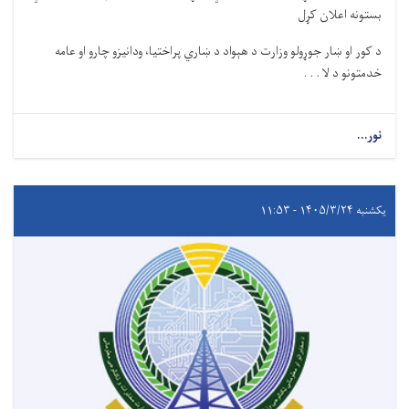
بستونه اعلان کړل
د کور او ښار جوړولو وزارت د هېواد د ښاري پراختیا، ودانیزو چارو او عامه
خدمتونو د لا . . .
نور...
یکشنبه ۱۴۰۵/۳/۲۴ - ۱۱:۵۳