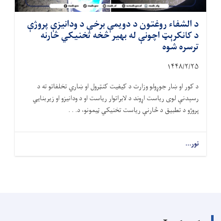
د الشفاء روغتون د دویمې برخې د ودانیزې پروژې
د کانکرېټ اچونې له بهیر څخه تخنیکي څارنه
ترسره شوه
۱۴۴۸/۲/
۲۵
د کور او ښار جوړولو وزارت د کیفیت کنټرول او ښاري تخلفاتو ته د
رسېدنې لوی ریاست اړوند د لابراتوار ریاست او د ودانیزو او زیربنایي
پروژو د تطبیق د څارنې ریاست تخنیکي ټیمونو، د. . .
نور...