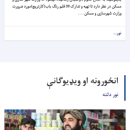
مسکن در نظر دارد تا تهیه و تدارک 39 قلم رنگ باب(کارتریج)مورد ضرورت
وزارت شهرسازی و مسکن . . .
نور...
انځورونه او ویډیوګانې
نور دلته