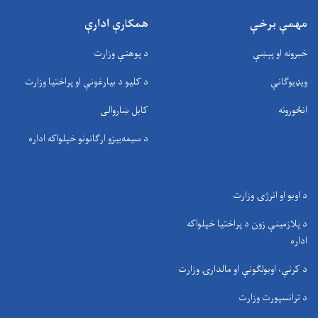
مهمې برخې
همکارې ادارې
خبرونه او پېښې
د پوهنې وزارت
ویډیوګانې
د کلیو د بیارغونې او پراختیا وزارت
انځورونه
کابل ښاروالی
د سيمه‌ييزو ارګانونو خپلواکه اداره
د اوبو او انرژۍ وزارت
د پلازمینې زون د پراختیا خپلواکه
اداره
د کرنې، اوبولګونې او مالدارۍ وزارت
د ترانسپورت وزارت