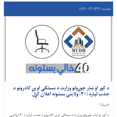
دوشنبه ۱۴۰۵/۴/۱ - ۱۵:۴
د کور او ښار جوړولو وزارت د مسلکي او وړ کادرونو د
جذب لپاره (۴۰) ولایتي بستونه اعلان کړل
خبرتیا!
د کور او ښار جوړولو وزارت د مسلکي او وړ کادرونو د جذب لپاره (
۴۰)
ولایتي