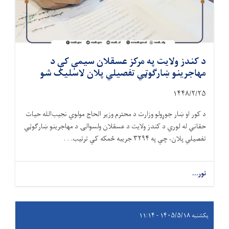
د کندز ولایت په مرکز عسقلان سیمې کې د
مهاجرینو ښارګوټي تفصیلي پلان لاسلیک شو
۱۴۴۸/۲/۲۵
د کور او ښار جوړولو وزارت د محترم وزیر الحاج مولوي نجیب‌الله حیات
حقاني له لوري د کندز ولایت د عسقلان ولسوالۍ د مهاجرینو ښارګوټي
تفصیلي پلان، چې په
۳۲۹۴
جریبه ځمکه کې ترتیب. . .
نور...
یکشنبه ۱۴۰۵/۵/۱۸ - ۱۱:۱۴