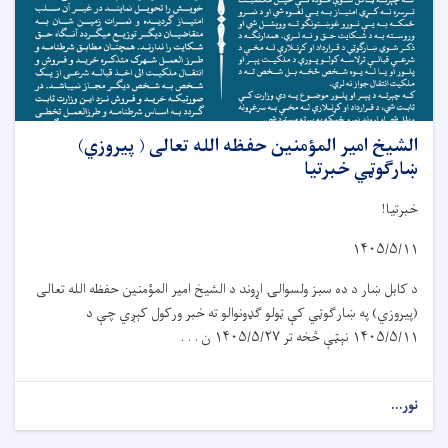
الشیخ امیر المؤمنین حفظه الله تعالی ( پیروزي)
ښارګوټي خبرتیا
خبرتیا!
۱۴۰۵/۵/۱۱
د کابل ښار د د
ه
سبز ولسوال
ۍ
اړوند د الشيخ امير المؤمنين حفظه الله تعالی
(پیروز
ي
) په ښار
ګ
و
ټي
کې ټولو گډونوالو ته خبر ورکول کېږي چې د
۱۴۰۵/۵/۱۱
نېټې څخه تر
۱۴۰۵/۵/۲۷
ن . . .
نور...