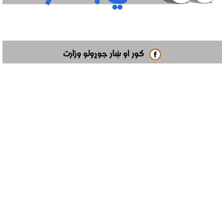
Location
Closing Da
ه ۱۴۰۳/۹/۲۷ - ۱۲:۰
درېیم مکروریان د کور او ښار جوړولو وزارت
خبرتیا