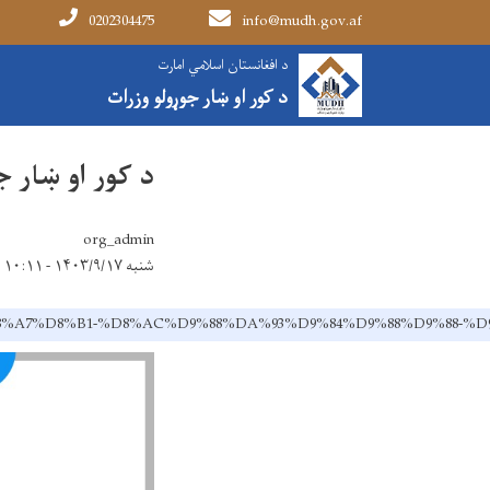
0202304475
info@mudh.gov.af
Main navigation
د افغانستان اسلامي امارت
کور
زموږ په اړه
د کور او ښار جوړولو وزرات
د کور او ښار جوړلوو وزارت 
org_admin
شنبه ۱۴۰۳/۹/۱۷ - ۱۰:۱۱
A%9A%D8%A7%D8%B1-%D8%AC%D9%88%DA%93%D9%84%D9%88%D9