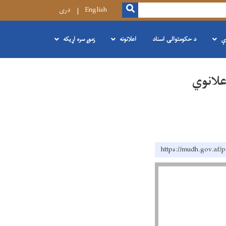
SEARCH
English
دری
ې
د حکومتوالۍ اسناد
اعلانونه
زموږ سره اړیکه
https://mudh.g