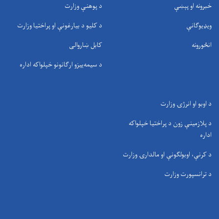
خبرونه او پېښې
د پوهنې وزارت
ویډیوګانې
د کلیو د بیارغونې او پراختیا وزارت
انځورونه
کابل ښاروالی
د سيمه‌ييزو ارګانونو خپلواکه اداره
د اوبو او انرژۍ وزارت
د پلازمینې زون د پراختیا خپلواکه
اداره
د کرنې، اوبولګونې او مالدارۍ وزارت
د ترانسپورت وزارت