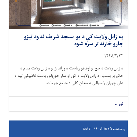
په زابل ولایت کې د یو مسجد شریف له ودانیزو
چارو څارنه تر سره شوه
۱۴۴۸/۲/
۲۲
د زابل ولایت د حج او اوقافو ریاست د وړاندیز او د زابل ولایت مقام د
حکم پر بنسټ، د زابل ولایت د کور او ښار جوړولو ریاست تخنیکي ټیم د
دای چوپان ولسوالۍ د سنان کلي د جامع جومات. . .
نور...
پنجشنبه ۱۴۰۵/۵/۱۵ - ۸:۵۲