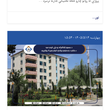
پروژې له روانو چارو څخه تخنیکي څارنه ترسره. . .
نور...
چهارشنبه ۱۴۰۵/۵/۱۴ - ۱۵:۵۴