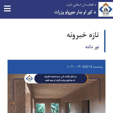
د افغانستان اسلامي امارت
د کور او ښار جوړولو وزرات
اصلي
منځپانګه
تازه خبرونه
دانګل
نور دلته
پنجشنبه ۱۴۰۵/۵/۱۵ - ۱۰:۲۰