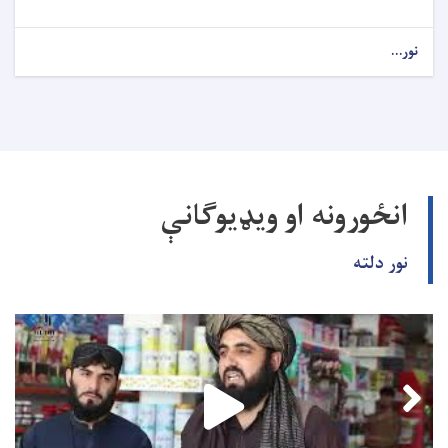
نور...
انځورونه او ویډیوګانې
نور دلته