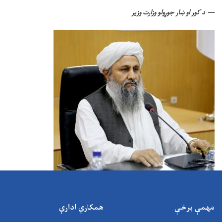
د کور او ښار جوړولو وزارت وزیر
مهمې برخې
همکارې ادارې