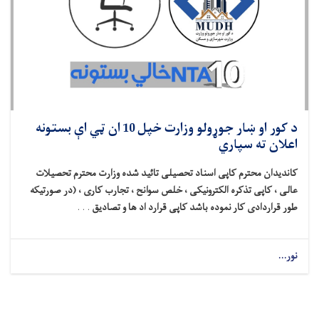
د کور او ښار جوړولو وزارت خپل 10 ان ټي اې بستونه
اعلان ته سپاري
کاندیدان محترم کاپی اسناد تحصیلی تائید شده وزارت محترم تحصیلات
عالی ، کاپی تذکره الکترونیکی ، خلص سوانح ، تجارب کاری ، (در صورتیکه
طور قراردادی کار نموده باشد کاپی قرارد اد ها و تصادیق
. . .
نور...