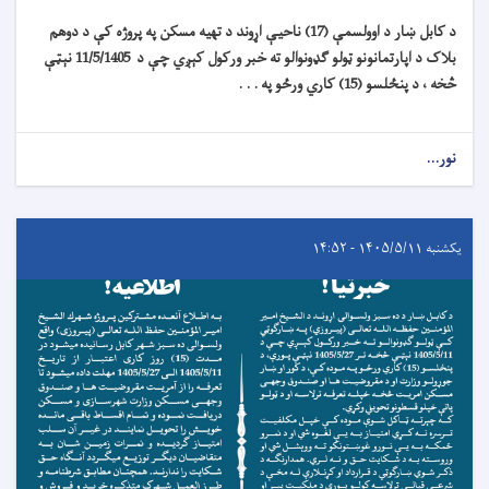
د کابل ښار د اوولسمې (17) ناحیې اړوند د تهیه مسکن په پروژه کې د دوهم
بلاک د اپارتمانونو ټولو ګډونوالو ته خبر ورکول کېږي چې د 11/5/1405 نېټې
څخه ، د پنځلسو (15) کاري ورځو په . . .
نور...
یکشنبه ۱۴۰۵/۵/۱۱ - ۱۴:۵۲