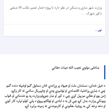
وزارت شهر سازی و مسکن در نظر دارد تا
پروژه
اعمار تعمیر مکتب 30 صنفی
ذکور شهرک . . .
نور...
ښاغلی مولوي نجیب الله حیات حقاني
د خپل خدای، مسلمان ملت او هېواد پر وړاندې ځان مسئول ګڼو اوخپله دنده ګڼو
چې د ښاري پراختیا، اقتصادي او ټولنیزې ودې او چاپېریال ساتنې ته کار وکړو.
ژمن یوو او هڅې مو پیل کړي چې د کور او ښار جوړولو وزارت په یو خدماتي او ځواب
ویونکي وزارت بدل کړو چې تل به د ابادۍ او ټولګټو پروژو د پلې کولو لپاره کار کوي
او دغه برخه کې به روڼتیا، هڅونې او کارموندنې ته زمینه برابره کړو.