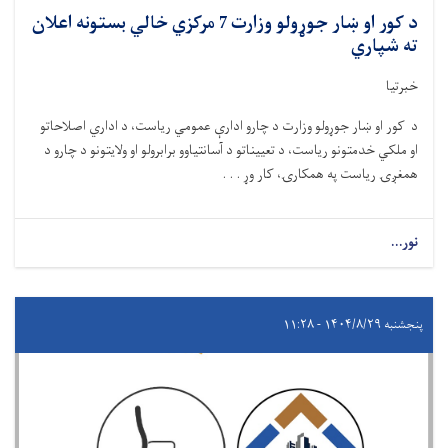
د کور او ښار جوړولو وزارت 7 مرکزي خالي بستونه اعلان
ته شپاري
خبرتیا
د کور او ښار جوړولو وزارت د چارو ادارې عمومي ریاست، د اداري اصلاحاتو
او ملکي خدمتونو ریاست، د تعییناتو د آسانتیاوو برابرولو او ولایتونو د چارو د
همغږۍ ریاست په همکارۍ، کار وړ . . .
نور...
پنجشنبه ۱۴۰۴/۸/۲۹ - ۱۱:۲۸