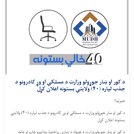
د کور او ښار جوړولو وزارت د مسلکي او وړ کادرونو د
جذب لپاره (۴۰) ولایتي بستونه اعلان کړل
خبرتیا!
د کور او ښار جوړولو وزارت د مسلکي او وړ کادرونو د جذب لپاره (
۴۰)
ولایتي
بستونه اعلان کړل
د کور او ښار جوړولو وزارت د هېواد د ښاري پراختیا، ودانیزو چارو او عامه