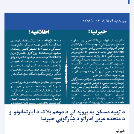
چهارشنبه ۱۴۰۵/۵/۱۴ - ۱۳:۵۵
د تهیه مسکن په پروژه کې د دوهم بلاک د اپارتمانونو او
د متحده عربي اماراتو د ښارګوټي خبرتیا
خبرتیا