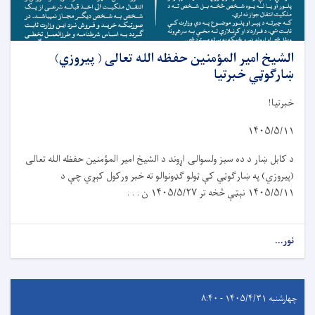
الشیخ امیر المؤمنین حفظه الله تعالی ( پیروزي)
ښارګوټي خبرتیا
خبرتیا!
۱۴۰۵/۵/۱۱
د کابل ښار د د
ه
سبز ولسوال
ۍ
اړوند د الشيخ امير المؤمنين حفظه الله تعالی
(پیروز
ي
) په ښار
ګ
و
ټي
کې ټولو گډونوالو ته خبر ورکول کېږي چې د
۱۴۰۵/۵/۱۱
نېټې څخه تر
۱۴۰۵/۵/۲۷
ن . . .
نور...
چهارشنبه ۱۴۰۵/۴/۳۱ - ۸:۴۰