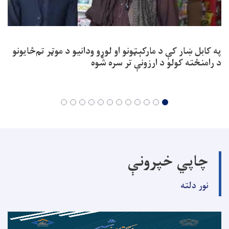
په کابل ښار کې د مارکېټونو او لوړو ودانیو د موټر تم‌ځایونو
د رامنځته کولو د ارزونې تر سره شوه
چاپي خپرونې
نور دلته