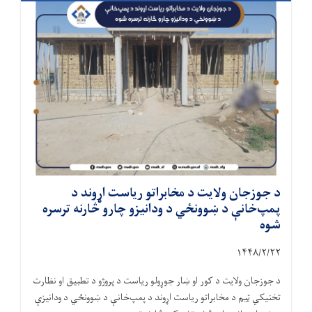
د جوزجان ولایت د مخابراتو ریاست اړوند د
پمپ‌خانې د ښوونځي د ودانیزو چارو څارنه ترسره
شوه
۱۴۴۸/۲/
۲۲
د جوزجان ولایت د کور او ښار جوړولو ریاست د پروژو د تطبیق او نظارت
تخنیکي ټیم د مخابراتو ریاست اړوند د پمپ‌خانې د ښوونځي د ودانیزې