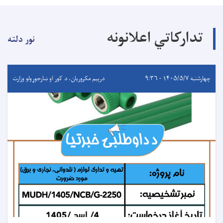
تدارکاتي اعلانونه
نور دلته
چهارشنبه ۱۴۰۵/۵/۷ - ۹:۳۶
درېيم مکروریان، د کور او ښارجوړولو وزارت