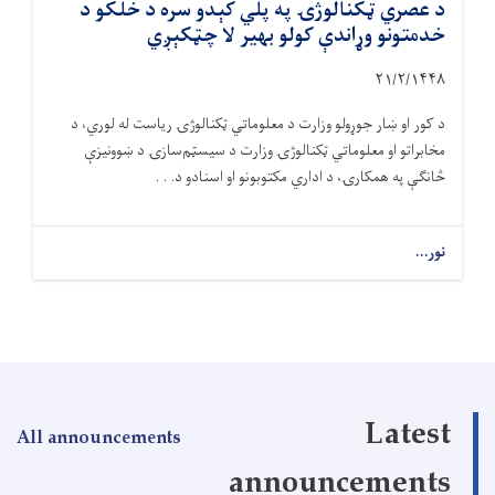
د عصري ټکنالوژۍ په پلي کېدو سره د خلکو د
خدمتونو وړاندې کولو بهیر لا چټکېږي
۲۱/۲/۱۴۴۸
د کور او ښار جوړولو وزارت د معلوماتي ټکنالوژۍ ریاست له لوري، د
مخابراتو او معلوماتي ټکنالوژۍ وزارت د سیسټم‌سازۍ د ښوونیزې
څانګې په همکارۍ، د اداري مکتوبونو او اسنادو د. . .
نور...
Latest
All announcements
announcements