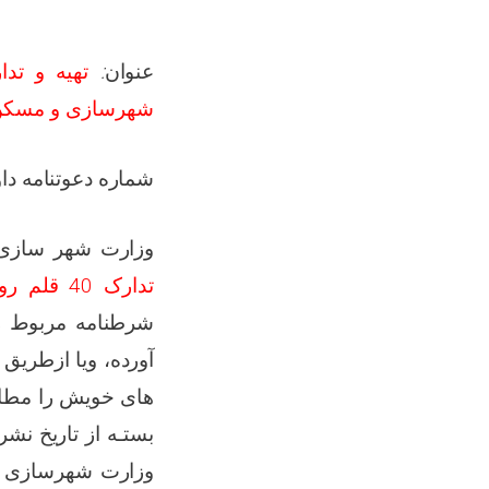
:
عنوان
شهرسازی و مسک
شماره دعوتنامه  :
وزارت شهر ساز
تدارک 40 قلم روغنیات و فلترباب مورد ضرورت سال مالی 1405
شرطنامه مربوط ر
آورده، ویا ازطریق
های خویش را مطاب
بستـه از تاریخ نشر
وزارت شهرسازی و،