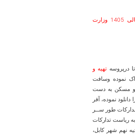
تهیه و تدارک 40 قلم روغنیات و فلترباب مورد ضرورت سال مالی 1405 وزارت
ا درپروسه
تهیه و
اک نموده وسافت
 و مسکن به دست
انلود نموده، آفر
دارکات طور ســر
ه ریاست تدارکات
یه نهم شهر کابل