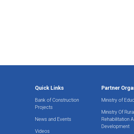
Quick Links
Partner Orga
Bank of Construction
Ministry of Edu
Projects
Ministry Of Rura
News and Events
Rehabilitation 
Development
Videos