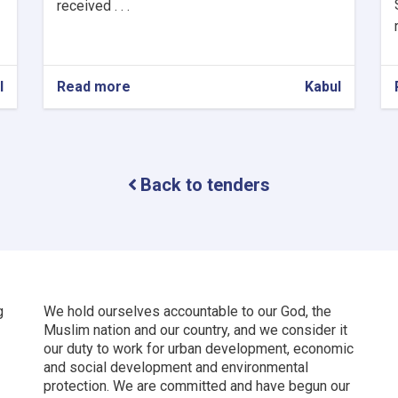
received . . .
l
Read more
about
Kabul
Procurement
of
firewalls
and
installation
Back to tenders
for
9
OC
Offices
g
We hold ourselves accountable to our God, the
Muslim nation and our country, and we consider it
our duty to work for urban development, economic
and social development and environmental
protection.
We are committed and have begun our