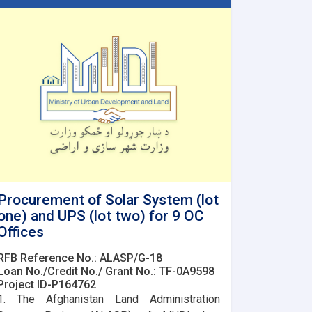
Procurement of Solar System (lot
one) and UPS (lot two) for 9 OC
Offices
RFB Reference No.: ALASP/G-18
Loan No./Credit No./ Grant No.: TF-0A9598
Project ID-P164762
1. The Afghanistan Land Administration