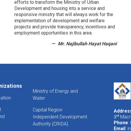
efforts to transform the Ministry of Urban
Development and housing into a service and
responsive ministry that will always work for the
implementation of development and welfare
projects and provide transparency, incentives and
employment opportunities in this area.
Mr. Najibullah Hayat Haqani
nizations
Ministry of Energy and
cation
Water
l
Capital Region
Addres
And
Independent Development
rd
Macro
3
Phone
:
Authority (CRIDA)
Email
:
i