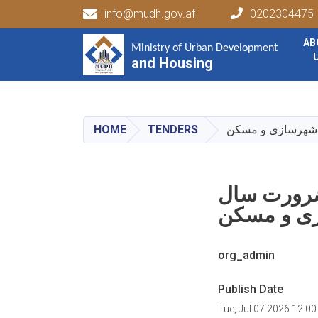
info@mudh.gov.af
0202304475
Main navigation
AB
Ministry of Urban Development
Ministry of Urban Development
and Housing
and Housing
HOME
TENDERS
مورد ضرورت سال
org_admin
Publish Date
Tue, Jul 07 2026 12:0