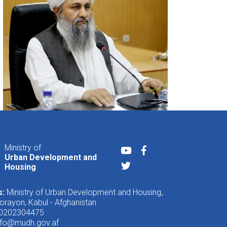
Ministry of
Youtube
Facebook
Urban Development and
Twitter
Housing
s:
Ministry of Urban Development and Housing
,
rayon, Kabul - Afghanistan
 0202304475
nfo@mudh.gov.af