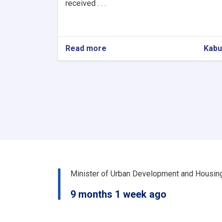
received . . .
Read more
about
Kabu
Procurement
of
Network
design
for
7
OC
Offices.
Minister of Urban Development and Housin
9 months 1 week ago