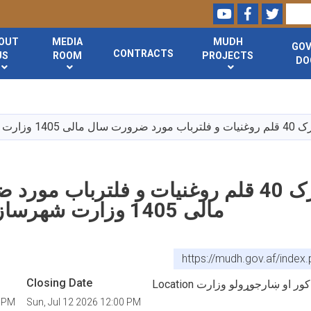
Youtube
Facebook
Twitte
Search
OUT
MEDIA
MUDH
GO
CONTRACTS
US
ROOM
PROJECTS
DO
Skip
to
main
14 وزارت شهرسازی و مسکن
content
تهیه و تدارک 40 قلم روغنیات و فلترباب 
مالی 1405 وزارت شهرسازی و مسکن
https://mudh.gov.af/inde
Closing Date
Location  او ښارجوړولو وزارت
0 PM
Sun, Jul 12 2026 12:00 PM