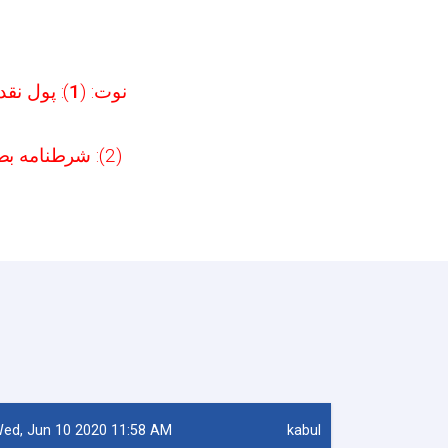
پول نقد .
1
نوت: (
(2): شرطنامه بصورت سافت به داوطلبان توزیع میگردد. والسلام
ed, Jun 10 2020 11:58 AM
kabul