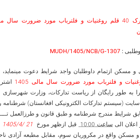
ن
MUDH/1405/NCB/G-1307
داوطلبی
ت
،
ازتمام داوطلبان واجد شرایط دعوت مینماید
ی و مسکن
اشتر
ا به طور رایگان از ریاست تدارکات، وزارت شهرسازی
 سایت (سیستم تدارکات الکترونیکی افغانستان) شرطنامه را د
ق شرایط مندرج شرطنامه و طبق قانون و طرزالعمل تــــ
ب
1405
21 /4/
قبل ازظهر مورخ
ساعت 10:00
 اعلان الی
 مسکن واقع در مکروریان سوم، مقابل مطبعه آزادی ناح