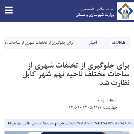
tion
امارت اسلامی افغانستان
وزارت شهرسازی و مسکن
Skip
to
main
HOME
اخبار
برای جلوگیری از تخلفات شهری از ساحات مختلف
content
برای جلوگیری از تخلفات شهری از
ساحات مختلف ناحیه نهم شهر کابل
نظارت شد
org_admin
چهارشنبه ۱۴۰۵/۴/۱۷ - ۱۴:۵۶
https://mudh.gov.af/index.php/dr/%D8%A8%D8%B1%