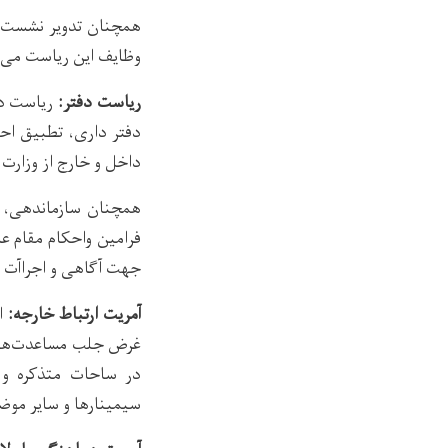
همچنان تدویر نشست‌ه
وظایف این ریاست می‌ب
ریاست دفتر:
ریاست دف
دفتر داری، تطبیق احک
داخل و خارج از وزارت ب
همچنان سازماندهی، ره
فرامین واحکام مقام ع
جهت آگاهی و اجراآت م
آمریت ارتباط خارجه:
ای
غرض جلب مساعدت‌های 
در ساحات متذکره و ف
سیمینارها و سایر موض