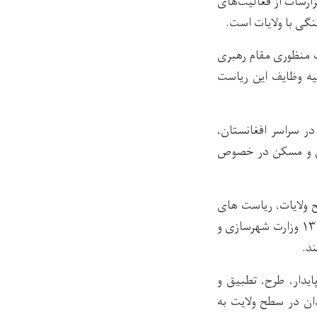
زارشات از فعالیت‌های
گی با ولایات است.
ب منظوری مقام رهبری
یه وظایف این ریاست
ر سراسر افغانستان،
ازی و مسکن در خصوص
ولایات، ریاست های
عمومی شهرسازی و مسکن به حیث ریاست های نو تاسیس شامل ساختار تشکیلات سال ۱۳۹۸ وزارت شهرسازی و
د.
یدار، طرح، تطبیق و
ان در سطح ولایت به