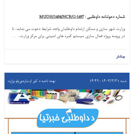
شماره دعوتنامه داوطلبی :
MUDH/1404/NCB/G-1497
وزارت شهر سازی و مسکن
ازتمام داوطلبان واجد شرایط دعوت می نماید
،
تا
در پروسه
پروژه فعال سازی سیستم کمره های امنیتی برای مرکز وزارت، . . .
بیشتر
شنبه ۱۴۰۴/۳/۳۱ - ۱۴:۴۹
نهمه ناحیه د کور او ښارجوړولو وزارت