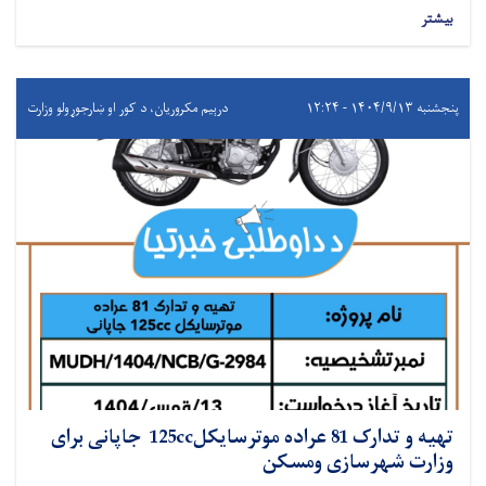
بیشتر
پنجشنبه ۱۴۰۴/۹/۱۳ - ۱۲:۲۴
درېيم مکروریان، د کور او ښارجوړولو وزارت
تهیه و تدارک 81 عراده موترسایکل125cc جاپانی برای
وزارت شهرسازی ومسکن