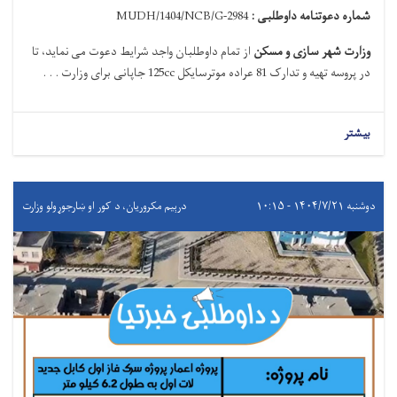
شماره دعوتنامه داوطلبی :
MUDH/1404/NCB/G-2984
وزارت شهر سازی و مسکن
از
تمام داوطلبان واجد شرایط دعوت می نماید
،
تا
در پروسه
تهیه و تدارک 81 عراده موترسایکل
125cc
جاپانی
برای وزارت . . .
بیشتر
دوشنبه ۱۴۰۴/۷/۲۱ - ۱۰:۱۵
درېيم مکروریان، د کور او ښارجوړولو وزارت