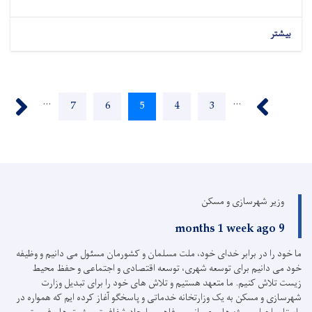
بیشتر
Pagination
ext ›
‹ Previous
…
…
Page
7
Page
6
Current
5
Page
4
Page
3
page
وزیر شهرسازی و مسکن
9 months 1 week ago
ما خود را در برابر خدای خود، ملت مسلمان و کشورمان مسئول می دانیم و وظیفه
خود می دانیم برای توسعه شهری، توسعه اقتصادی و اجتماعی و حفظ محیط
زیست تلاش کنیم.
ما متعهد هستیم و تلاش های خود را برای تبدیل وزارت
شهرسازی و مسکن به یک وزارتخانه خدماتی و پاسخگو آغاز کرده ایم که همواره در