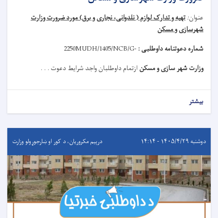
عنوان
:
تهیه و تدارک لوازم ( نلدوانی، نجاری و برق) مورد ضرورت وزارت
شهرسازی و مسکن
شماره دعوتنامه داوطلبی :
MUDH/1405/NCB/G-
2250
وزارت شهر سازی و مسکن
ازتمام داوطلبان واجد شرایط دعوت . . .
بیشتر
دوشنبه ۱۴۰۵/۴/۲۹ - ۱۴:۱۴
درېيم مکروریان، د کور او ښارجوړولو وزارت