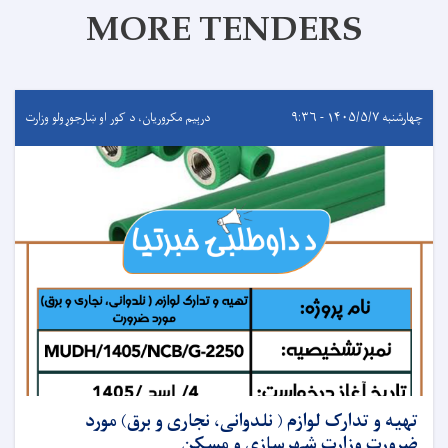
MORE TENDERS
چهارشنبه ۱۴۰۵/۵/۷ - ۹:۳۶
درېيم مکروریان، د کور او ښارجوړولو وزارت
تهیه و تدارک لوازم ( نلدوانی، نجاری و برق) مورد
ضرورت وزارت شهرسازی و مسکن