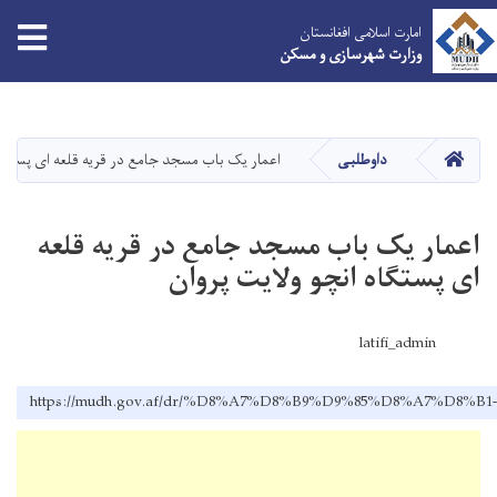
tion
امارت اسلامی افغانستان
وزارت شهرسازی و مسکن
Skip
to
main
HOME
داوطلبی
اعمار یک باب مسجد جامع در قریه قلعه ای پستگاه 
content
اعمار یک باب مسجد جامع در قریه قلعه
ای پستگاه انچو ولایت پروان
latifi_admin
https://mudh.gov.af/dr/%D8%A7%D8%B9%D9%85%D8%A