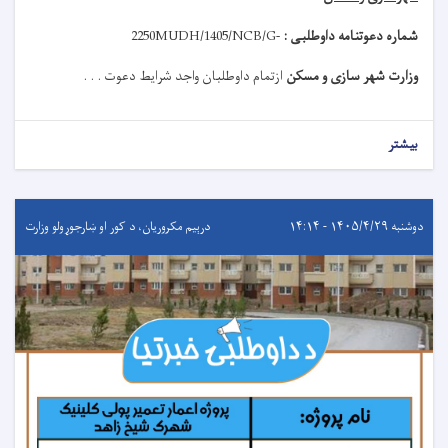
شماره دعوتنامه داوطلبی :
MUDH/1405/NCB/G-
2250
وزارت شهر سازی و مسکن
ازتمام داوطلبان واجد شرایط دعوت . . .
بیشتر
دوشنبه ۱۴۰۵/۴/۲۹ - ۱۴:۱۴
درېيم مکروریان، د کور او ښارجوړولو وزارت