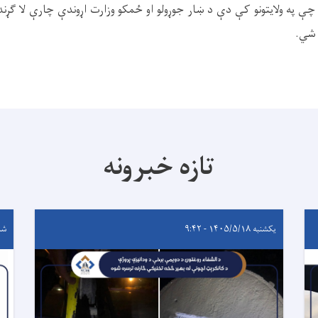
ه چې په ولایتونو کې دې د ښار جوړولو او ځمکو وزارت اړوندې چارې لا ګړ
 شي.
تازه خبرونه
یکشنبه ۱۴۰۵/۵/۱۸ - ۹:۴۲
شنبه ۵/۱۷