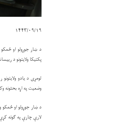
۱۴۴۳/۰۹/۱۹
د ښار جوړولو او ځمکو 
پکتیکا ولایتونو د رییسا
لومړی د یادو ولایتونو 
وضعیت په اړه بحثونه وک
د ښار جوړولو او ځمکو و
لارې چارې په ګوته کړې