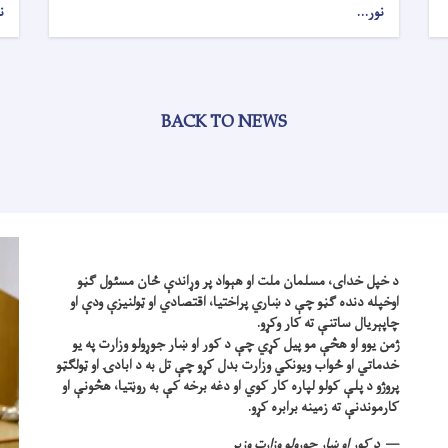
نور...
ن
BACK TO NEWS
د خپل خدای، مسلمان ملت او هېواد پر وړاندې ځان مسئول ګڼو
اوخپله دنده ګڼو چې د ښاري پراختیا، اقتصادي او ټولنیزې ودې او
چاپېریال ساتنې ته کار وکړو.
ژمن یوو او هڅې مو پیل کړي چې د کور او ښار جوړولو وزارت په یو
خدماتي او ځواب ویونکي وزارت بدل کړو چې تل به د ابادۍ او ټولګټو
پروژو د پلې کولو لپاره کار کوي او دغه برخه کې به روڼتیا، هڅونې او
کارموندنې ته زمینه برابره کړو.
د کور او ښار جوړولو وزارت وزیر