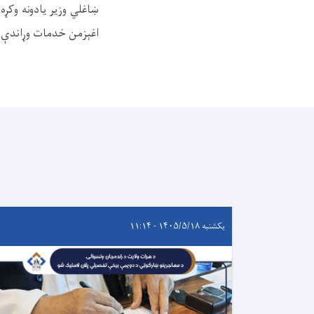
ښاغلي وزیر یادونه وکړ
اغېزمن خدمات وړاندې
یکشنبه ۱۴۰۵/۵/۱۸ - ۱۱:۱۴