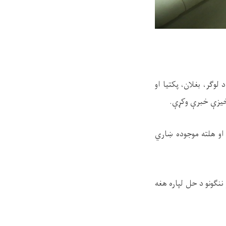
وګر، بغلان، پکتیا او
 اړخیزې خبرې وکړې.
ې او هلته موجوده ښاري
ننګونو د حل لپاره هغه