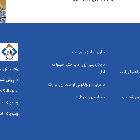
د اوبو او انرژۍ وزارت
د پلازمینې زون د پراختیا خپلواکه
پته:
د کور او
راختیا وزارت
اداره
د اړیکې شمې
د کرنې، اوبولګونې او مالدارۍ وزارت
برېښنالیک:
پلواکه اداره
د ترانسپورت وزارت
ویب پاڼه:
د 
ویب پاڼه:
اق