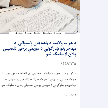
د هرات ولایت د زنده‌جان ولسوالۍ د
مهاجرینو ښارګوټي د دویمې برخې تفصیلي
پلان لاسلیک شو
۱۴۴۸/۲/۲۵
د کور او ښار جوړولو وزارت د محترم وزیر الحاج مولوي نجیب‌الله
حیات حقاني له لوري د هرات ولایت د زنده‌جان ولسوالۍ د
مهاجرینو ښارګوټي د دویمې برخې تفصیلي پلان لاسلیک شو.
د یاد. . .