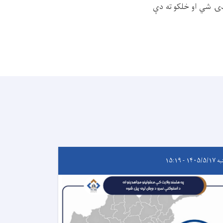
ندۍ شي او خلکو ته دې
۱۴۰۵/ - ۱۵:۱۹