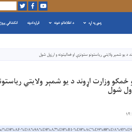
Twitter
Facebook
Youtube
لټون
زموږ په اړه
د اطلاعاتو خونه
قراردادونه
انکشافي پروژ
اصلي
منځپانګه
دانګل
د د یو شمېر ولایتي ریاستونو ستونزې او فعالیتونه و ارزول شول
 ځمکو وزارت اړوند د یو شمېر ولایتي ریاستون
زول شول
ov.af/ps/%D8%AF-%DA%9A%D8%A7%D8%B1-%D8%AC%D9%88%DA