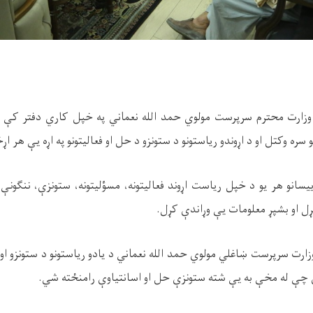
وزارت محترم سرپرست مولوي حمد الله نعماني په خپل کاري دفتر کې د ل
نو سره وکتل او د اړوندو ریاستونو د ستونزو د حل او فعالیتونو په اړه یې هر
رییسانو هر یو د خپل ریاست اړوند فعالیتونه، مسؤلیتونه، ستونزې، ننګون
ړل او بشپړ معلومات یې وړاندې کړل.
زارت سرپرست ښاغلي مولوي حمد الله نعماني د یادو ریاستونو د ستونزو او 
 چې له مخې به یې شته ستونزې حل او اسانتیاوې رامنځته شي.