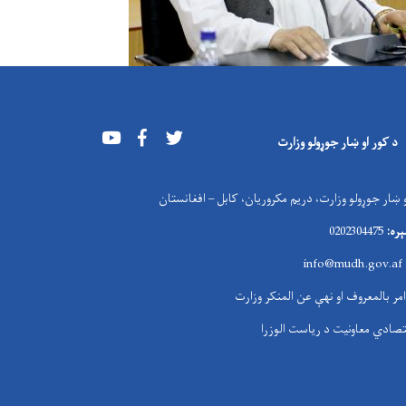
Youtube
Facebook
Twitter
د کور او ښار جوړولو وزارت
 ښار جوړولو وزارت، دریم مکروریان، کابل – افغانستان
ره:
0202304475
i
nfo@mudh.gov.af
امر بالمعروف او نهې عن المنکر وزارت
تصادي معاونیت د ریاست الوزرا