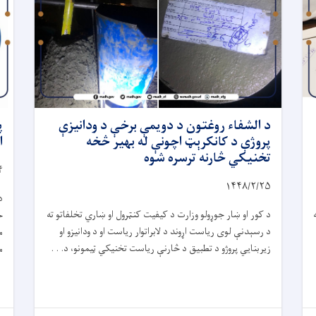
د الشفاء روغتون د دویمې برخې د ودانیزې
پ
پروژې د کانکرېټ اچونې له بهیر څخه
ا
تخنیکي څارنه ترسره شوه
۴
۱۴۴۸/۲/
۲۵
د
د کور او ښار جوړولو وزارت د کیفیت کنټرول او ښاري تخلفاتو ته
ح
د رسېدنې لوی ریاست اړوند د لابراتوار ریاست او د ودانیزو او
م
زیربنایي پروژو د تطبیق د څارنې ریاست تخنیکي ټیمونو، د. . .
م