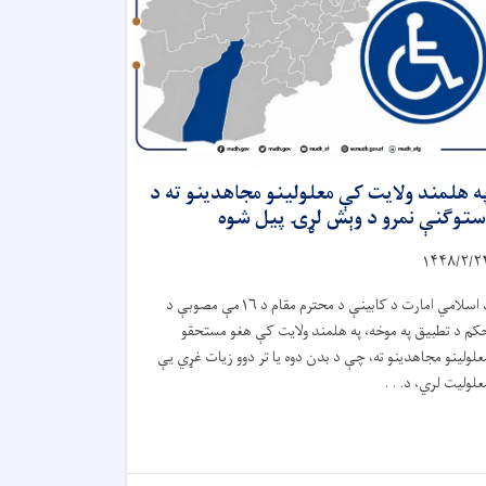
ه هلمند ولایت کې معلولینو مجاهدینو ته د
ستوګنې نمرو د وېش لړۍ پیل شوه
۱۴۴۸
/
۲
/
۲
 اسلامي امارت د کابینې د محترم مقام د
۱۶
مې مصوبې د
کم د تطبیق په موخه، په هلمند ولایت کې هغو مستحقو
علولینو مجاهدینو ته، چې د بدن دوه یا تر دوو زیات غړي یې
علولیت لري، د. . .