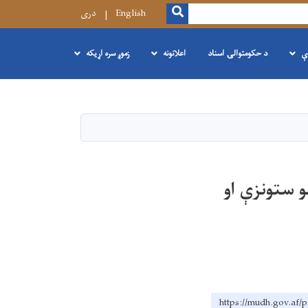
SEARCH
English
دری
ې
د حکومتوالۍ اسناد
اعلانونه
زموږ سره اړیکه
و ستونزې او
https://mudh.g