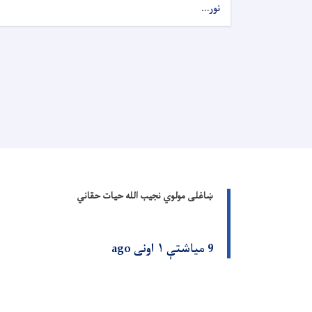
نور...
ښاغلی مولوي نجیب الله حیات حقاني
9 میاشتې ۱ اونی ago