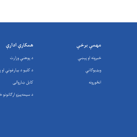
مهمې برخې
همکارې ادارې
خبرونه او پېښې
د پوهنې وزارت
ویډیوګانې
د کلیو د بیارغونې او پ
انځورونه
کابل ښاروالی
د سيمه‌ييزو ارګانونو خ