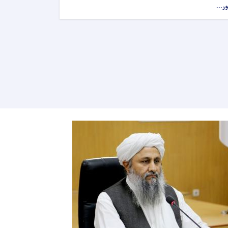
ور...