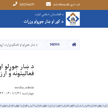
0202304475
info@mudh.gov.af
Main navigation
د افغانستان اسلامي امارت
د افغانستان اسلامي امارت
د کور او ښار جوړولو وزرات
د کور او ښار جوړولو وزرات
کور
NEWS
د ښار جوړلو او ځمکو وزارت اړون
د ښار جوړلو او
فعالیتونه و ار
media_admin
چهارشنبه ۱۴۰۱/۱/۳۱ - ۱۲:۲۲
%93%D9%84%D9%88-%D8%A7%D9%88-%DA%81%D9%85%DA%A9%D9