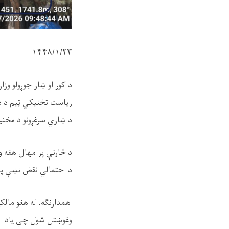
۱۴۴۸/۱/
۲۳
د کور او ښار جوړولو وز
ریاست تخنیکي ټیم د دو
د ښاري سرغړونو د مخنی
د څارنې پر مهال هغه ود
د احتمالي نقض نښې پ
همدارنګه، له هغو مالکین
وغوښتل شول چې یاد اسن