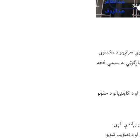
ري سرغړونو د مخنیوي
 ښارګوټي له سیمې څخه
و د ګاونډیانو د حقونو
و وړاندې کړي،
او د تصویب شویو