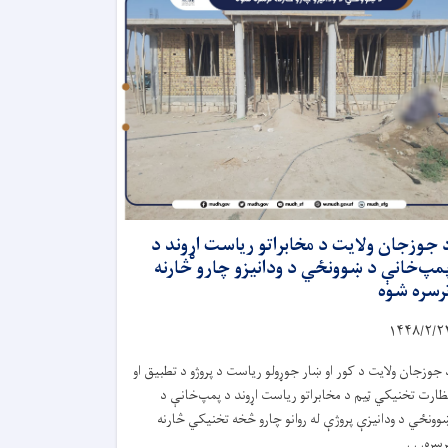
 جوزجان ولایت د مخابراتو ریاست اړوند د
مپ‌خانې د ښوونځي د ودانیزو چارو څارنه
رسره شوه
۱۴۴۸/۲/
۲
 جوزجان ولایت د کور او ښار جوړولو ریاست د پروژو د تطبیق او
ظارت تخنیکي ټیم د مخابراتو ریاست اړوند د پمپ‌خانې د
وونځي د ودانیزې پروژې له روانو چارو څخه تخنیکي څارنه
رسره. . .