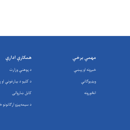
مهمې برخې
همکارې ادارې
خبرونه او پېښې
د پوهنې وزارت
ویډیوګانې
د کلیو د بیارغونې او پ
انځورونه
کابل ښاروالی
د سيمه‌ييزو ارګانونو خ