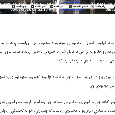
ارت د کیفیت کنټرول او د ښاري سرغړونو د مخنیوي لوی ریاست اړوند، د ښا
امدارو څارنو په لړ کې د کابل ښار د څلورمې ناحیې اړوند د دریم پروان
وي په موخه ساحوي څارنه ترسره کړه.
انیزې پروژې وارزول شوې، چې د نافذه قوانینو، تصویب شویو ښاري پلانونو ا
کې موجودې وې.
و څخه چې د خپلو پروژو قانوني اسناد، جوازونه او نور اړوند مدارک یې نه و
اد د ښاري سرغړونو د مخنیوي ریاست ته وسپاري، څو له تخنیکي ارزونې 