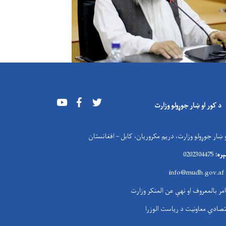
Youtube
Facebook
Twitter
د کور او ښار جوړولو وزارت
 ښار جوړولو وزارت، دریم مکروریان، کابل – افغانستان
ره:
0202304475
i
nfo@mudh.gov.af
امر بالمعروف او نهې عن المنکر وزارت
تصادي معاونیت د ریاست الوزرا