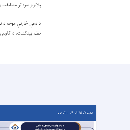
پلانونو سره تر مطابقت 
د دغې څارنې موخه د تصو
نظم ټینګښت، د ګاونډیا
شنبه ۱۴۰۵/۵/۱۷ - ۱۱:۱۲