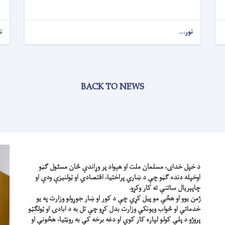
نور...
ن
BACK TO NEWS
د خپل خدای، مسلمان ملت او هېواد پر وړاندې ځان مسئول ګڼو
اوخپله دنده ګڼو چې د ښاري پراختیا، اقتصادي او ټولنیزې ودې او
چاپېریال ساتنې ته کار وکړو.
ژمن یوو او هڅې مو پیل کړي چې د کور او ښار جوړولو وزارت په یو
خدماتي او ځواب ویونکي وزارت بدل کړو چې تل به د ابادۍ او ټولګټو
پروژو د پلې کولو لپاره کار کوي او دغه برخه کې به روڼتیا، هڅونې او