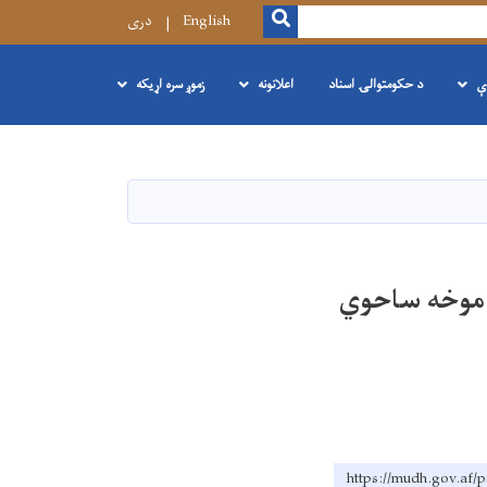
SEARCH
English
دری
ې
د حکومتوالۍ اسناد
اعلانونه
زموږ سره اړیکه
 موخه ساحوي
https://mudh.g