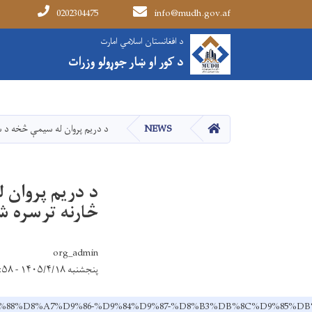
0202304475
info@mudh.gov.af
Main navigation
د افغانستان اسلامي امارت
د افغانستان اسلامي امارت
د کور او ښار جوړولو وزرات
د کور او ښار جوړولو وزرات
کور
NEWS
د دریم پروان له سیمې څخه د 
د دریم پروان 
څارنه ترسره ش
org_admin
پنجشنبه ۱۴۰۵/۴/۱۸ - ۹:۵۸
%B1%D9%88%D8%A7%D9%86-%D9%84%D9%87-%D8%B3%DB%8C%D9