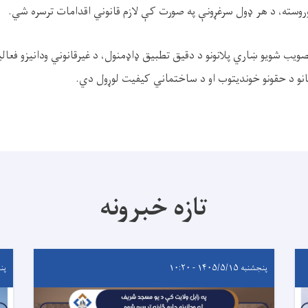
وروسته، د هر ډول سرغړونې په صورت کې لازم قانوني اقدامات ترسره شي.
یب شویو ښاري پلانونو د دقیق تطبیق ډاډمنول، د غیرقانوني ودانیزو فعال
نو د حقونو خوندیتوب او د ساختماني کیفیت لوړول دي.
تازه خبرونه
پنجشنبه ۱۴۰۵/۵/۱۵ - ۱۰:۲۰
پنجشنب