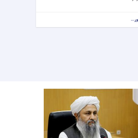
ور...