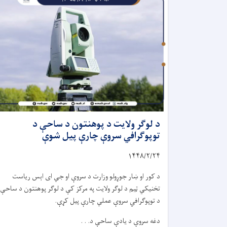
د لوګر ولایت د پوهنتون د ساحې د
توپوګرافي سروې چارې پیل شوې
۱۴۴۸/۲/
۲۴
د کور او ښار جوړولو وزارت د سروې او جي ‌ای‌ اېس ریاست
تخنیکي ټیم د لوګر ولایت په مرکز کې د لوګر پوهنتون د ساحې
د توپوګرافي سروې عملي چارې پیل کړې.
دغه سروې د یادې ساحې د. . .