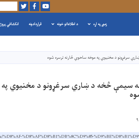
Twitter
Facebook
Youtube
لټون
زموږ په اړه
د اطلاعاتو خونه
قراردادونه
انکشافي پروژ
اصلي
منځپانګه
دانګل
ښاري سرغړونو د مخنیوي په موخه ساحوي څارنه ترسره شوه
له سیمې څخه د ښاري سرغړونو د مخنیوي په
وه
ov.af/ps/%D8%AF-%D8%AF%D8%B1%DB%8C%D9%85-%D9%BE%D8