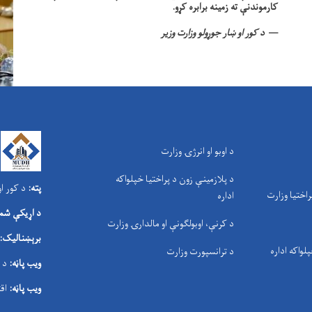
کارموندنې ته زمینه برابره کړو.
د کور او ښار جوړولو وزارت وزیر
د اوبو او انرژۍ وزارت
د پلازمینې زون د پراختیا خپلواکه
پته:
د کور او
راختیا وزارت
اداره
د اړیکې شمې
د کرنې، اوبولګونې او مالدارۍ وزارت
برېښنالیک:
پلواکه اداره
د ترانسپورت وزارت
ویب پاڼه:
د 
ویب پاڼه:
اق