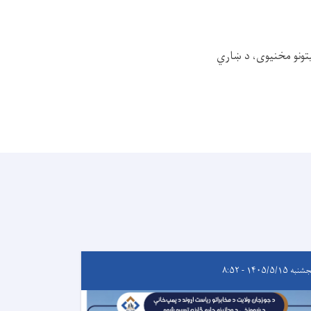
یتونو مخنیوی، د ښاري
ه ۱۴۰۵/۵/۱۵ - ۸:۵۲