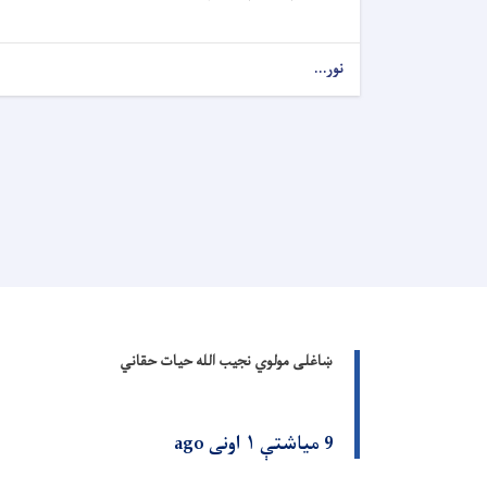
نور...
ښاغلی مولوي نجیب الله حیات حقاني
9 میاشتې ۱ اونی ago