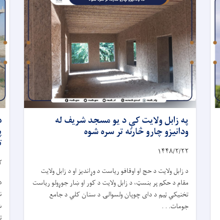
په زابل ولایت کې د یو مسجد شریف له
د
ودانیزو چارو څارنه تر سره شوه
پ
ت
۱۴۴۸/۲/
۲۲
۲
د زابل ولایت د حج او اوقافو ریاست د وړاندیز او د زابل ولایت
د
مقام د حکم پر بنسټ، د زابل ولایت د کور او ښار جوړولو ریاست
ن
تخنیکي ټیم د دای چوپان ولسوالۍ د سنان کلي د جامع
ښ
جومات. . .
ت