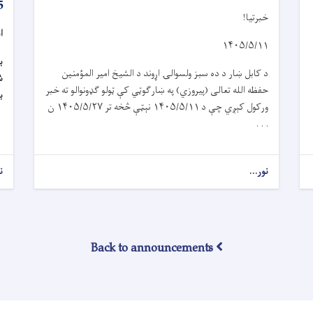
5
خبرتیا!
ا
۱۴۰۵/۵/۱۱
ب
د کابل ښار د د
ه
سبز ولسوال
ۍ
اړوند د الشيخ امير المؤمنين
حفظه الله تعالی (پیروز
ي
) په ښار
ګ
و
ټي
کې ټولو گډونوالو ته خبر
ب
ورکول کېږي چې د
۱۴۰۵/۵/۱۱
نېټې څخه تر
۱۴۰۵/۵/۲۷
ن
. . .
نور...
ن
Back to announcements