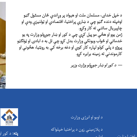
د خپل خدای، مسلمان ملت او هېواد پر وړاندې ځان مسئول ګڼو
اوخپله دنده ګڼو چې د ښاري پراختیا، اقتصادي او ټولنیزې ودې او
چاپېریال ساتنې ته کار وکړو.
ژمن یوو او هڅې مو پیل کړي چې د کور او ښار جوړولو وزارت په یو
خدماتي او ځواب ویونکي وزارت بدل کړو چې تل به د ابادۍ او ټولګټو
پروژو د پلې کولو لپاره کار کوي او دغه برخه کې به روڼتیا، هڅونې او
کارموندنې ته زمینه برابره کړو.
د کور او ښار جوړولو وزارت وزیر
د اوبو او انرژۍ وزارت
د پلازمینې زون د پراختیا خپلواکه
پته:
د کور او
راختیا وزارت
اداره