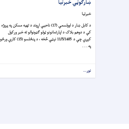
ښارګوټي خبرتیا
خبرتیا
د کابل ښار د اوولسمې (17) ناحیې اړوند د تهیه مسکن په پروژه
کې د دوهم بلاک د اپارتمانونو ټولو ګډونوالو ته خبر ورکول
کېږي چې د 11/5/1405 نېټې څخه ، د پنځلسو (15) کاري ورځو
په . . .
نور...