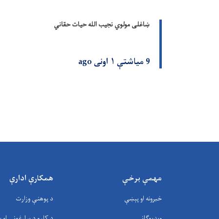
ښاغلی مولوي نجیب الله حیات حقاني
9 میاشتې ۱ اونی ago
مهمې برخې
همکارې ادارې
خبرونه او پېښې
د پوهنې وزارت
ویډیوګانې
د کلیو د بیارغونې او پ