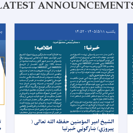
LATEST ANNOUNCEMENT
یکشنبه ۱۴۰۵/۵/۱۱ - ۱۴:۵۲
چهارشن
الشیخ امیر المؤمنین حفظه الله تعالی (
پیروزي) ښارګوټي خبرتیا
ض