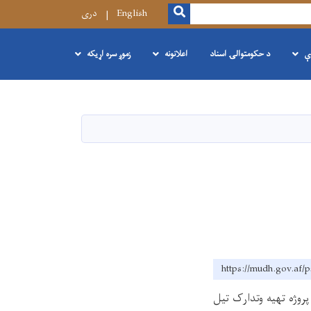
SEARCH
English
دری
ې
د حکومتوالۍ اسناد
اعلانونه
زموږ سره اړیکه
https://mudh.g
روژه تهیه وتدارک تیل