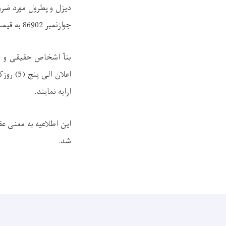
دیزل و پطرول مورد ضرورت سال 1405 
جوازنمبر
86902
به قیم
بنآ اشخاص حقیقی و حک
اعلان الی پنج (5) روزکاری طورکتبی توام با دلایل
ارایه نمایند.
این اطلاعیه به معنی عق
شد.