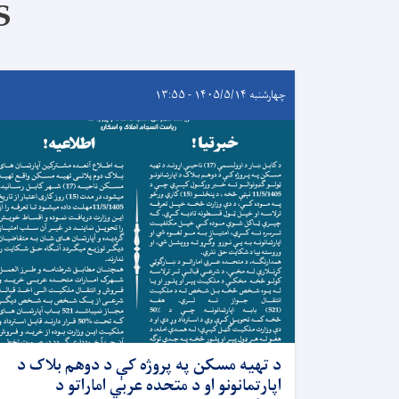
S
چهارشنبه ۱۴۰۵/۵/۱۴ - ۱۳:۵۵
د تهیه مسکن په پروژه کې د دوهم بلاک د
اپارتمانونو او د متحده عربي اماراتو د