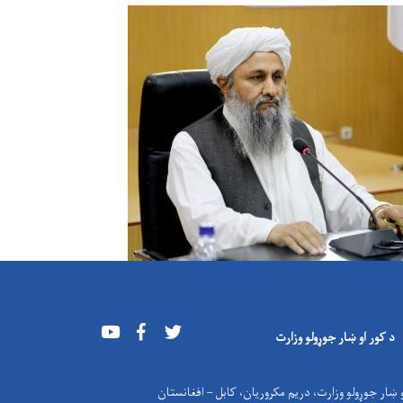
Youtube
Facebook
Twitter
د کور او ښار جوړولو وزارت
 ښار جوړولو وزارت، دریم مکروریان، کابل – افغانستان