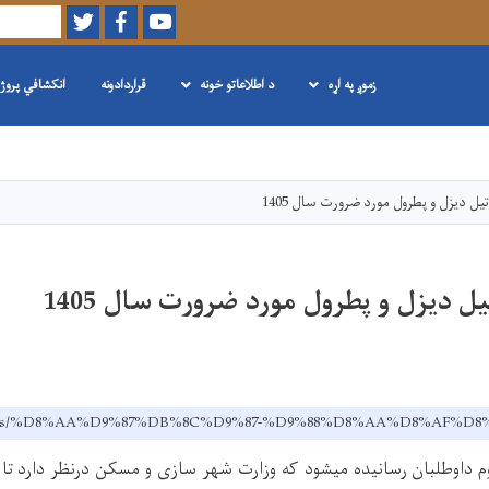
Twitter
Facebook
Youtube
لټون
زموږ په اړه
د اطلاعاتو خونه
قراردادونه
انکشافي پروژ
اصلي
منځپانګه
دانګل
یل دیزل و پطرول مورد ضرورت سال 1405
ل دیزل و پطرول مورد ضرورت سال 1405
ov.af/ps/%D8%AA%D9%87%DB%8C%D9%87-%D9%88%D8%AA%D8%A
وم داوطلبان رسانیده میشود که وزارت شهر سازی و مسکن درنظر دارد تا پ