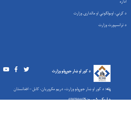
اداره
د کرنې، اوبولګونې او مالدارۍ وزارت
د ترانسپورت وزارت
Youtube
Facebook
Twitter
د کور او ښار جوړولو وزارت
پته:
د کور او ښار جوړولو وزارت، دریم مکروریان، کابل – افغانستان
د اړیکې شمېره:
0202304475
برېښنالیک:
nfo@mudh.gov.af
i
ویب پاڼه:
د امر بالمعروف او نهې عن المنکر وزارت