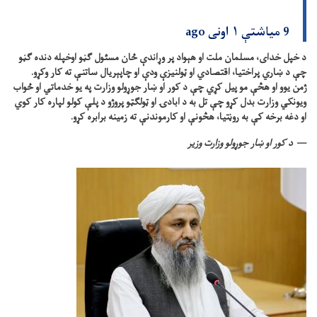
9 میاشتې ۱ اونی ago
د خپل خدای، مسلمان ملت او هېواد پر وړاندې ځان مسئول ګڼو اوخپله دنده ګڼو
چې د ښاري پراختیا، اقتصادي او ټولنیزې ودې او چاپېریال ساتنې ته کار وکړو.
ژمن یوو او هڅې مو پیل کړي چې د کور او ښار جوړولو وزارت په یو خدماتي او ځواب
ویونکي وزارت بدل کړو چې تل به د ابادۍ او ټولګټو پروژو د پلې کولو لپاره کار کوي
او دغه برخه کې به روڼتیا، هڅونې او کارموندنې ته زمینه برابره کړو.
د کور او ښار جوړولو وزارت وزیر