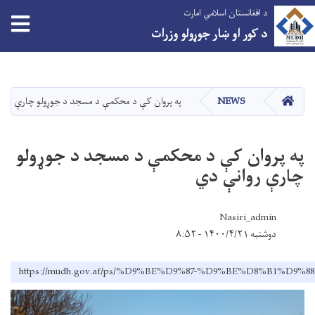
د افغانستان اسلامي امارت
د کور او ښار جوړولو وزرات
اصلي
منځپانګه
دانګل
کور
NEWS
په پروان کې د محکمې د مسجد د جوړولو چارې روا
په پروان کې د محکمې د مسجد د جوړولو
چارې روانې دي
Nasiri_admin
دوشنبه ۱۴۰۰/۴/۲۱ - ۸:۵۲
https://mudh.gov.af/ps/%D9%BE%D9%87-%D9%BE%D8%B