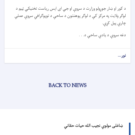
د کور او ښار جوړولو وزارت د سروې او جي ‌ای‌ اېس ریاست تخنیکي ټیم د
لوګر ولایت په مرکز کې د لوګر پوهنتون د ساحې د توپوګرافي سروې عملي
چارې پیل کړې.
دغه سروې د یادې ساحې د. . .
نور...
BACK TO NEWS
ښاغلی مولوي نجیب الله حیات حقاني