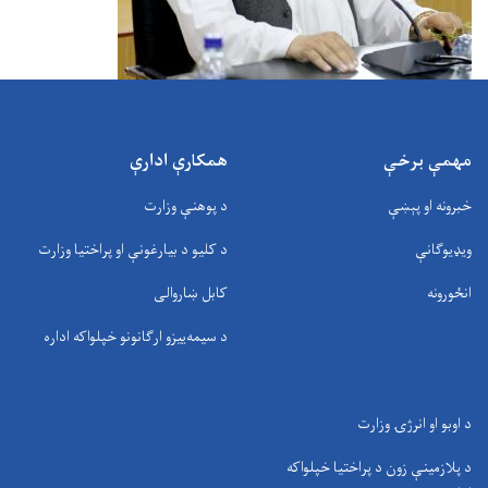
مهمې برخې
همکارې ادارې
خبرونه او پېښې
د پوهنې وزارت
ویډیوګانې
د کلیو د بیارغونې او پراختیا وزارت
انځورونه
کابل ښاروالی
د سيمه‌ييزو ارګانونو خپلواکه اداره
د اوبو او انرژۍ وزارت
د پلازمینې زون د پراختیا خپلواکه