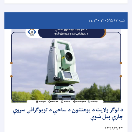
شنبه ۱۴۰۵/۵/۱۷ - ۱۱:۱۲
د لوګر ولایت د پوهنتون د ساحې د توپوګرافي سروې
چارې پیل شوې
۱۴۴۸/۲/
۲۴