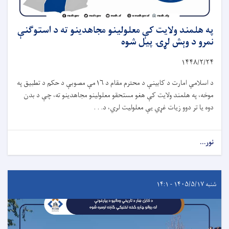
په هلمند ولایت کې معلولینو مجاهدینو ته د استوګنې
نمرو د وېش لړۍ پیل شوه
۱۴۴۸
/
۲
/
۲۴
د اسلامي امارت د کابینې د محترم مقام د
۱۶
مې مصوبې د حکم د تطبیق په
موخه، په هلمند ولایت کې هغو مستحقو معلولینو مجاهدینو ته، چې د بدن
دوه یا تر دوو زیات غړي یې معلولیت لري، د. . .
نور...
شنبه ۱۴۰۵/۵/۱۷ - ۱۴:۱