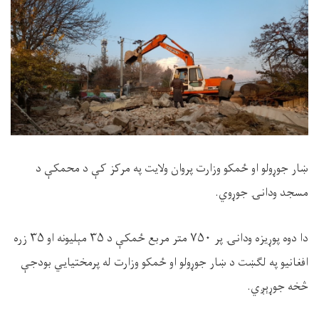
ښار جوړولو او ځمکو وزارت پروان ولایت په مرکز کې د محمکې د
مسجد ودانۍ جوړوي.
دا دوه پوړیزه ودانۍ پر ۷۵۰ متر مربع ځمکې د ۳۵ مېلیونه او ۳۵ زره
افغانیو په لګښت د ښار جوړولو او ځمکو وزارت له پرمختیایي بودجې
څخه جوړېږي.