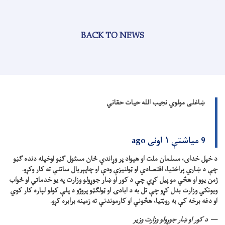
BACK TO NEWS
ښاغلی مولوي نجیب الله حیات حقاني
9 میاشتې ۱ اونی ago
د خپل خدای، مسلمان ملت او هېواد پر وړاندې ځان مسئول ګڼو اوخپله دنده ګڼو
چې د ښاري پراختیا، اقتصادي او ټولنیزې ودې او چاپېریال ساتنې ته کار وکړو.
ژمن یوو او هڅې مو پیل کړي چې د کور او ښار جوړولو وزارت په یو خدماتي او ځواب
ویونکي وزارت بدل کړو چې تل به د ابادۍ او ټولګټو پروژو د پلې کولو لپاره کار کوي
او دغه برخه کې به روڼتیا، هڅونې او کارموندنې ته زمینه برابره کړو.
د کور او ښار جوړولو وزارت وزیر