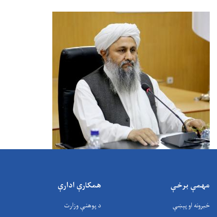
مهمې برخې
همکارې ادارې
خبرونه او پېښې
د پوهنې وزارت