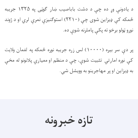
د یادونې وړ ده چې د دشت باباصیب ښار ګوټی په
۱۳۲۵
جریبه
ځمکه کې ډیزاین شوی چې (
۲۲۱۰)
استوګنیزې نمرې لري او د ژوند
نورو ټولو برخو ته پکې پاملرنه شوې ده.
پر دې سر بیره (
۱۰۰۰۰)
لس زره جریبه نوره ځمکه په لغمان ولایت
کې نوره امارتي تثبیت شوې، چې د منظم او معیاري پلانونو له مخې
به ډیزاین او پر مهاجرینو به وویشل شي.
تازه خبرونه