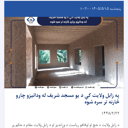
پنجشنبه ۱۴۰۵/۵/۱۵ - ۱۰:۲۰
په زابل ولایت کې د یو مسجد شریف له ودانیزو چارو
څارنه تر سره شوه
۱۴۴۸/۲/
۲۲
د زابل ولایت د حج او اوقافو ریاست د وړاندیز او د زابل ولایت مقام د حکم پر