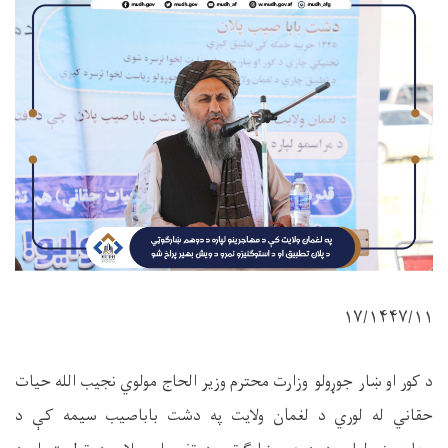
١٧
۱۴۴۷/۱۱/
د کور او ښار جوړولو وزارت محترم وزیر الحاج مولوي نجیب الله حیات
حقاني له لوري د لغمان ولایت په دشت باباصیب سیمه کې د