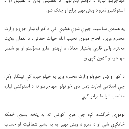
مهاجرینو لپاره د دوهم ښارګوټي د تفصیلي پلان د تطبیق او د
استوګنیزو نمرو د ویش بهیر پراخ او چټک شو.
په همدې مناسبت جوړې شوې غونډې کې د کور او ښار جوړولو وزارت
محترم وزیر، الحاج مولوي نجیب الله حیات حقاني، د لغمان ولایت
محترم والي قاري بختیار معاذ، د اړوندو ادارو مسؤلینو او یو شمېر
مهاجرینو ګډون کړی وو.
د کور او ښار جوړولو وزارت محترم وزیر په خپلو خبرو کې ټینګار وکړ،
چې اسلامي امارت ژمن دی څو ټولو مهاجرینو ته د استوګنې لپاره
مناسب شرایط برابر کړي.
نوموړي څرګنده کړه چې هرې کورنۍ ته به پنځه بسوې ځمکه
ځانګړې شي او د نمرو د ویش بهیر به په بشپړ شفافیت او حساب