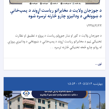
د جوزجان ولایت د مخابراتو ریاست اړوند د پمپ‌خانې
د ښوونځي د ودانیزو چارو څارنه ترسره شوه
۱۴۴۸/۲/
۲۲
د جوزجان ولایت د کور او ښار جوړولو ریاست د پروژو د تطبیق او نظارت
تخنیکي ټیم د مخابراتو ریاست اړوند د پمپ‌خانې د ښوونځي د ودانیزې پروژې
له روانو چارو څخه تخنیکي څارنه ترسره. . .
نور...
چهارشنبه ۱۴۰۵/۵/۱۴ - ۱۵:۵۴