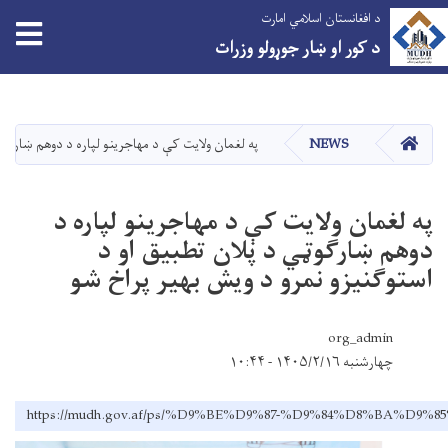
د افغانستان اسلامي امارت
د کور او ښار جوړولو وزرات
اصلي
منځپانګه
دانګل
کور
NEWS
په لغمان ولایت کې د مهاجرینو لپاره د دوهم ښارګوټ
په لغمان ولایت کې د مهاجرینو لپاره د
دوهم ښارګوټي د پلان تطبیق او د
استوګنیزو نمرو د ویش بهیر پراخ شو
org_admin
چهارشنبه ۱۴۰۵/۲/۱۶ - ۱۰:۴۴
https://mudh.gov.af/ps/%D9%BE%D9%87-%D9%84%D8%