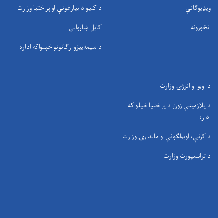
ویډیوګانې
د کلیو د بیارغونې او پراختیا وزارت
انځورونه
کابل ښاروالی
د سيمه‌ييزو ارګانونو خپلواکه اداره
د اوبو او انرژۍ وزارت
د پلازمینې زون د پراختیا خپلواکه
اداره
د کرنې، اوبولګونې او مالدارۍ وزارت
د ترانسپورت وزارت