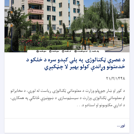
د عصري ټکنالوژۍ په پلي کېدو سره د خلکو د
خدمتونو وړاندې کولو بهیر لا چټکېږي
۲۱/۲/۱۴۴۸
د کور او ښار جوړولو وزارت د معلوماتي ټکنالوژۍ ریاست له لوري، د مخابراتو
او معلوماتي ټکنالوژۍ وزارت د سیسټم‌سازۍ د ښوونیزې څانګې په همکارۍ،
د اداري مکتوبونو او اسنادو د. . .
نور...