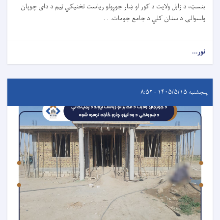
بنسټ، د زابل ولایت د کور او ښار جوړولو ریاست تخنیکي ټیم د دای چوپان
ولسوالۍ د سنان کلي د جامع جومات. . .
نور...
پنجشنبه ۱۴۰۵/۵/۱۵ - ۸:۵۲