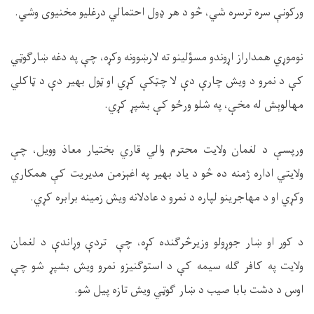
ورکونې سره ترسره شي، څو د هر ډول احتمالي درغلیو مخنیوی وشي.
نوموړي همداراز اړوندو مسؤلینو ته لارښوونه وکړه، چې په دغه ښارګوټي
کې د نمرو د ویش چارې دې لا چټکې کړي او ټول بهیر دې د ټاکلي
مهالوېش له مخې، په شلو ورځو کې بشپړ کړي.
ورپسې د لغمان ولایت محترم والي قاري بختیار معاذ وویل، چې
ولایتي اداره ژمنه ده څو د یاد بهیر په اغېزمن مدیریت کې همکاري
وکړي او د مهاجرینو لپاره د نمرو د عادلانه ویش زمینه برابره کړي.
د کور او ښار جوړولو وزیرڅرګنده کړه، چې تردې وړاندې د لغمان
ولایت په کافر ګله سیمه کې د استوګنیزو نمرو ویش بشپړ شو چې
اوس د دشت بابا صیب د ښار ګوټي ویش تازه پیل شو.