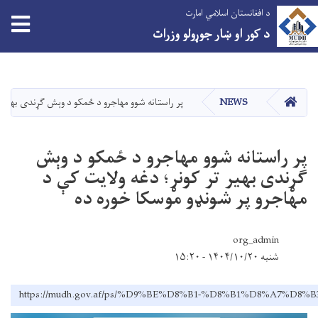
د افغانستان اسلامي امارت
د کور او ښار جوړولو وزرات
اصلي
منځپانګه
دانګل
کور
NEWS
پر راستانه شوو مهاجرو د ځمکو د وېش ګړندی بهیر ت
پر راستانه شوو مهاجرو د ځمکو د وېش
ګړندی بهیر تر کونړ؛ دغه ولایت کې د
مهاجرو پر شونډو موسکا خوره ده
org_admin
شنبه ۱۴۰۴/۱۰/۲۰ - ۱۵:۲۰
https://mudh.gov.af/ps/%D9%BE%D8%B1-%D8%B1%D8%