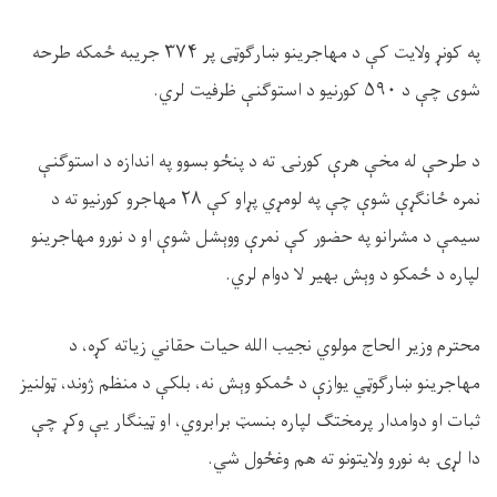
په کونړ ولایت کې د مهاجرینو ښارګوټی پر
۳۷۴
جریبه ځمکه طرحه
شوی چې د
۵۹۰
کورنیو د استوګنې ظرفیت لري.
د طرحې له مخې هرې کورنۍ ته د پنځو بسوو په اندازه د استوګنې
نمره ځانګړې شوې چې په لومړي پړاو کې
۲۸
مهاجرو کورنیو ته د
سیمې د مشرانو په حضور کې نمرې ووېشل شوې او د نورو مهاجرینو
لپاره د ځمکو د وېش بهیر لا دوام لري.
محترم وزیر الحاج مولوي نجیب الله حیات حقاني زیاته کړه، د
مهاجرینو ښارګوټي یوازې د ځمکو وېش نه، بلکې د منظم ژوند، ټولنیز
ثبات او دوامدار پرمختګ لپاره بنسټ برابروي، او ټینګار یې وکړ چې
دا لړۍ به نورو ولایتونو ته هم وغځول شي.