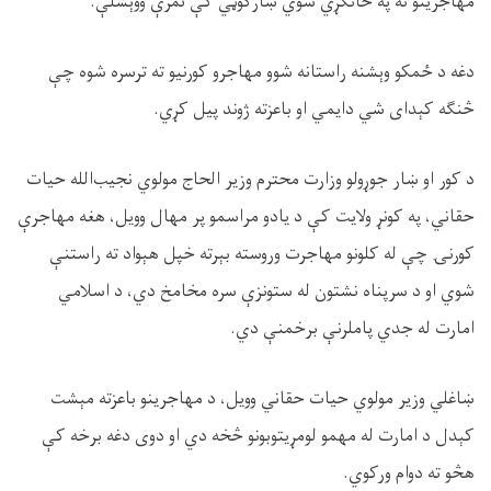
مهاجرینو ته په ځانګړي شوي ښارګوټي کې نمرې ووېشلې.
دغه د ځمکو وېشنه راستانه شوو مهاجرو کورنیو ته ترسره شوه چې
څنګه کېدای شي دایمي او باعزته ژوند پیل کړي.
د کور او ښار جوړولو وزارت محترم وزیر الحاج مولوي نجیب‌الله حیات
حقاني، په کونړ ولایت کې د یادو مراسمو پر مهال وویل، هغه مهاجرې
کورنۍ چې له کلونو مهاجرت وروسته بېرته خپل هېواد ته راستنې
شوي او د سرپناه نشتون له ستونزې سره مخامخ دي، د اسلامي
امارت له جدي پاملرنې برخمنې دي.
ښاغلي وزیر مولوي حیات حقاني وویل، د مهاجرینو باعزته مېشت
کېدل د امارت له مهمو لومړیتوبونو څخه دي او دوی دغه برخه کې
هڅو ته دوام ورکوي.