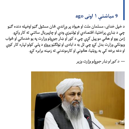
9 میاشتې ۱ اونی ago
د خپل خدای، مسلمان ملت او هېواد پر وړاندې ځان مسئول ګڼو اوخپله دنده ګڼو
چې د ښاري پراختیا، اقتصادي او ټولنیزې ودې او چاپېریال ساتنې ته کار وکړو.
ژمن یوو او هڅې مو پیل کړي چې د کور او ښار جوړولو وزارت په یو خدماتي او ځواب
ویونکي وزارت بدل کړو چې تل به د ابادۍ او ټولګټو پروژو د پلې کولو لپاره کار کوي
او دغه برخه کې به روڼتیا، هڅونې او کارموندنې ته زمینه برابره کړو.
د کور او ښار جوړولو وزارت وزیر