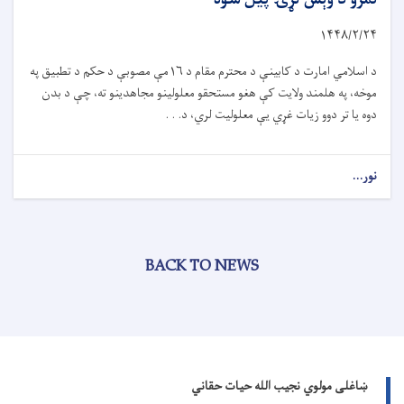
نمرو د وېش لړۍ پیل شوه
۱۴۴۸
/
۲
/
۲۴
د اسلامي امارت د کابینې د محترم مقام د
۱۶
مې مصوبې د حکم د تطبیق په
موخه، په هلمند ولایت کې هغو مستحقو معلولینو مجاهدینو ته، چې د بدن
دوه یا تر دوو زیات غړي یې معلولیت لري، د. . .
نور...
BACK TO NEWS
ښاغلی مولوي نجیب الله حیات حقاني