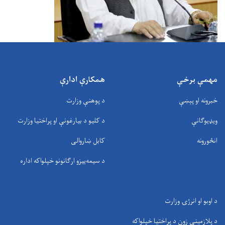
مهمې برخې
همکارې ادارې
خبرونه او پېښې
د پوهنې وزارت
ویډیوګانې
د کلیو د بیارغونې او پراختیا وزارت
انځورونه
کابل ښاروالی
د سيمه‌ييزو ارګانونو خپلواکه اداره
د اوبو او انرژۍ وزارت
د پلازمینې زون د پراختیا خپلواکه