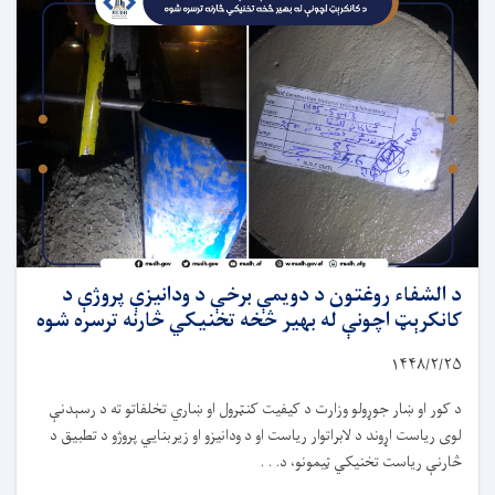
د الشفاء روغتون د دویمې برخې د ودانیزې پروژې د
کانکرېټ اچونې له بهیر څخه تخنیکي څارنه ترسره شوه
۱۴۴۸/۲/
۲۵
د کور او ښار جوړولو وزارت د کیفیت کنټرول او ښاري تخلفاتو ته د رسېدنې
لوی ریاست اړوند د لابراتوار ریاست او د ودانیزو او زیربنایي پروژو د تطبیق د
څارنې ریاست تخنیکي ټیمونو، د. . .