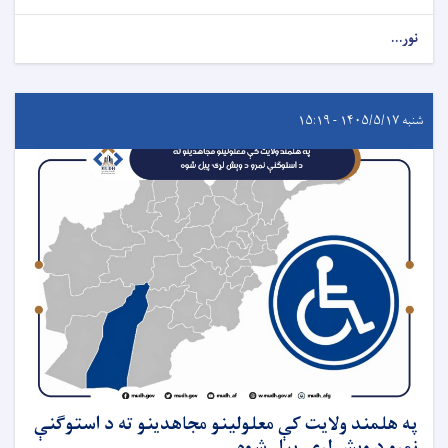
نور...
شنبه ۱۴۰۵/۵/۱۷ - ۱۵:۱۹
په هلمند ولایت کې معلولینو مجاهدینو ته د استوګنې