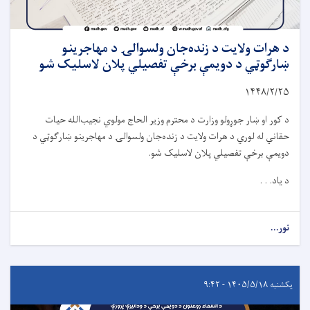
د هرات ولایت د زنده‌جان ولسوالۍ د مهاجرینو
ښارګوټي د دویمې برخې تفصیلي پلان لاسلیک شو
۱۴۴۸/۲/۲۵
د کور او ښار جوړولو وزارت د محترم وزیر الحاج مولوي نجیب‌الله حیات
حقاني له لوري د هرات ولایت د زنده‌جان ولسوالۍ د مهاجرینو ښارګوټي د
دویمې برخې تفصیلي پلان لاسلیک شو.
د یاد. . .
نور...
یکشنبه ۱۴۰۵/۵/۱۸ - ۹:۴۲