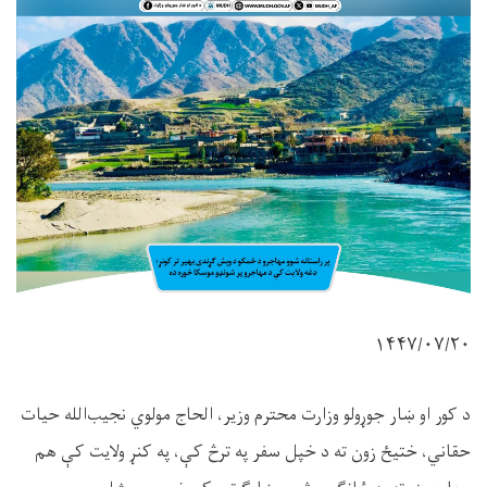
۱۴۴۷/۰۷/۲۰
د کور او ښار جوړولو وزارت محترم وزیر، الحاج مولوي نجیب‌الله حیات
حقاني، ختیځ زون ته د خپل سفر په ترڅ کې، په کنړ ولایت کې هم