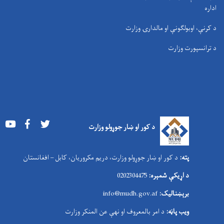
اداره
د کرنې، اوبولګونې او مالدارۍ وزارت
د ترانسپورت وزارت
Youtube
Facebook
Twitter
د کور او ښار جوړولو وزارت
پته:
د کور او ښار جوړولو وزارت، دریم مکروریان، کابل – افغانستان
د اړیکې شمېره:
0202304475
برېښنالیک:
nfo@mudh.gov.af
i
ویب پاڼه:
د امر بالمعروف او نهې عن المنکر وزارت