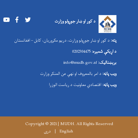
Youtube
Facebook
Twitter
د کور او ښار جوړولو وزارت
پته:
د کور او ښار جوړولو وزارت، دریم مکروریان، کابل – افغانستان
د اړیکې شمېره:
0202304475
برېښنالیک:
nfo@mudh.gov.af
i
ویب پاڼه:
د امر بالمعروف او نهې عن المنکر وزارت
ویب پاڼه:
اقتصادي معاونیت د ریاست الوزرا
Copyright © 2021 | MUDH. All Rights Reserved
English
دری