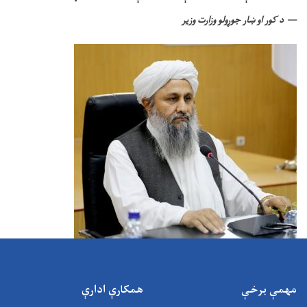
د کور او ښار جوړولو وزارت وزیر
مهمې برخې
همکارې ادارې