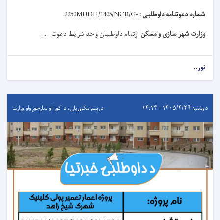
شماره دعوتنامه داوطلبی :
MUDH/1405/NCB/G-
2250
وزارت شهر سازی و مسکن
ازتمام داوطلبان واجد شرایط دعوت . . .
نور...
دوشنبه ۱۴۰۵/۴/۲۹ - ۱۴:۱۴
درېيم مکروریان، د کور او ښارجوړولو وزارت