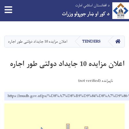
د افغانستان اسلامي امارت
tion
د کور او ښار جوړولو وزرات
اصلي
منځپانګه
دانګل
کور
TENDERS
اعلان مزایده 10 جایداد دولتی طور اجاره
اعلان مزایده 10 جایداد دولتی طور اجاره
ناپیژنده (not verified)
https://mudh.gov.af/ps/%D8%A7%D8%B9%D9%84%D8%A7