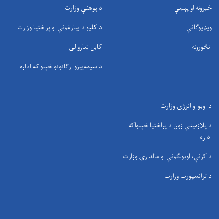
خبرونه او پېښې
د پوهنې وزارت
ویډیوګانې
د کلیو د بیارغونې او پراختیا وزارت
انځورونه
کابل ښاروالی
د سيمه‌ييزو ارګانونو خپلواکه اداره
د اوبو او انرژۍ وزارت
د پلازمینې زون د پراختیا خپلواکه
اداره
د کرنې، اوبولګونې او مالدارۍ وزارت
د ترانسپورت وزارت