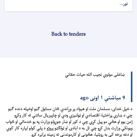
نور...
Back to tenders
ښاغلی مولوي نجیب الله حیات حقاني
9 میاشتې ۱ اونی ago
د خپل خدای، مسلمان ملت او هېواد پر وړاندې ځان مسئول ګڼو اوخپله دنده ګڼو
چې د ښاري پراختیا، اقتصادي او ټولنیزې ودې او چاپېریال ساتنې ته کار وکړو.
ژمن یوو او هڅې مو پیل کړي چې د کور او ښار جوړولو وزارت په یو خدماتي او ځواب
ویونکي وزارت بدل کړو چې تل به د ابادۍ او ټولګټو پروژو د پلې کولو لپاره کار کوي
او دغه برخه کې به روڼتیا، هڅونې او کارموندنې ته زمینه برابره کړو.