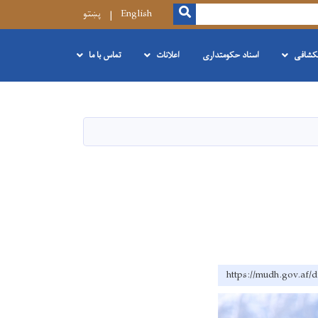
SEARCH
English
پښتو
نکشافی
اسناد حکومتداری
اعلانات
تماس با ما
https://mudh.g