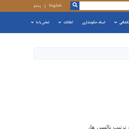
SEARCH
English
پښتو
نکشافی
اسناد حکومتداری
اعلانات
تماس با ما
ترتیب پالسی ها،