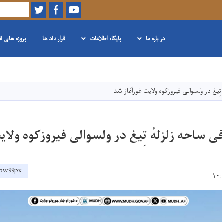
Twitter
Facebook
Youtube
Search
در باره ما
پایگاه اطلاعات
قرار داد ها
پروژه های ا
Skip
to
main
تِیغ در ولسوالی فیروزکوه ولایت غورآغاز شد
content
 ساحه زلزلهٔ تِیغ در ولسوالی فیروزکوه ولا
2dbw99px