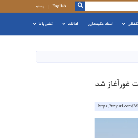
SEARCH
English
پښتو
نکشافی
اسناد حکومتداری
اعلانات
تماس با ما
یت غورآغاز شد
https://tinyurl.com/