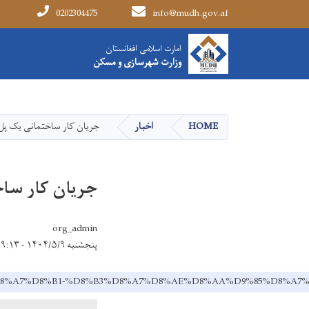
0202304475
info@mudh.gov.af
Main navigation
امارت اسلامی افغانستان
امارت اسلامی افغانستان
وزارت شهرسازی و مسکن
وزارت شهرسازی و مسکن
HOME
اخبار
جریان کار ساختمانی یک پل 
جریان کار ساخ
org_admin
پنجشنبه ۱۴۰۴/۵/۹ - ۹:۱۳
%DA%A9%D8%A7%D8%B1-%D8%B3%D8%A7%D8%AE%D8%AA%D9%85