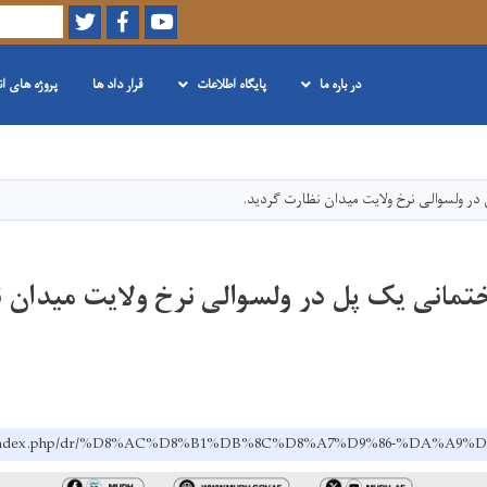
Twitter
Facebook
Youtube
Search
در باره ما
پایگاه اطلاعات
قرار داد ها
پروژه های ا
Skip
to
main
در ولسوالی نرخ ولایت میدان نظارت گردید.
content
تمانی یک پل در ولسوالی نرخ ولایت میدان ن
ov.af/index.php/dr/%D8%AC%D8%B1%DB%8C%D8%A7%D9%86-