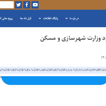
Skip
Twitter
Facebook
Youtube
Search
to
main
در باره ما
پایگاه اطلاعات
قرار داد ها
پروژه های ا
content
ov.af/dr/%DB%B3%DB%B1-%D8%A8%D8%B3%D8%AA-%DA%A9%D9%