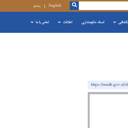
SEARCH
English
پښتو
نکشافی
اسناد حکومتداری
اعلانات
تماس با ما
https://mudh.g