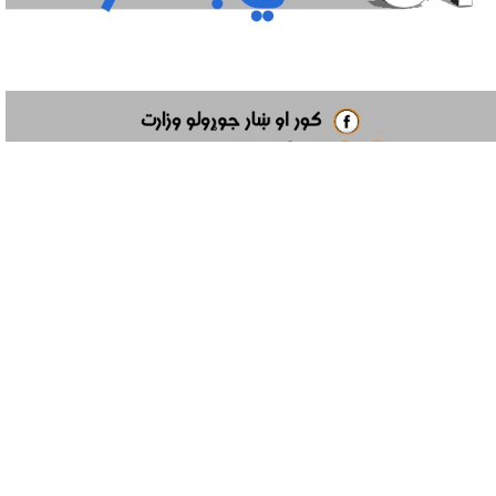
Location
Closing Date
دوشنبه ۱۴۰۲/۷/۳ - ۱۲:۰
درېیم مکروریان ازادی مطبعې او شش درک ته مخامخ د کور او ښار جو
 به تعداد
۳۱
بست کمبود خویش از تاریخ
۳
/۲
۶
۱۴۰۲/۰
– 1445/02/
28
م افراد لایق و شایسته از طریق رقابت آزاد به اعلان سپرده
.