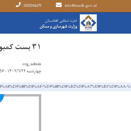
0202304475
info@mudh.gov.af
Main navigation
HOME
در باره ما
امارت اسلامی افغانستان
وزارت شهرسازی و مسکن
۳۱ بست کمبود وزارت شهرسازی و مسکن
org_admin
چهارشنبه ۱۴۰۲/۶/۲۲ - ۱۳:۵۷
85%D8%A8%D9%88%D8%AF-%D9%88%D8%B2%D8%A7%D8%B1%D8%A