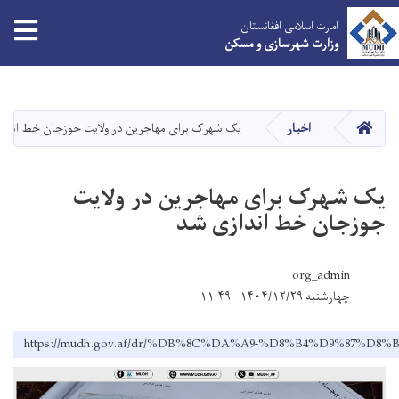
tion
امارت اسلامی افغانستان
وزارت شهرسازی و مسکن
Skip
to
main
HOME
اخبار
یک شهرک برای مهاجرین در ولایت جوزجان خط اندا
content
یک شهرک برای مهاجرین در ولایت
جوزجان خط اندازی شد
org_admin
چهارشنبه ۱۴۰۴/۱۲/۲۹ - ۱۱:۴۹
https://mudh.gov.af/dr/%DB%8C%DA%A9-%D8%B4%D9%