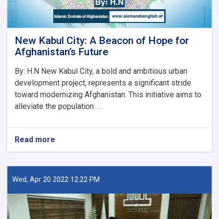
New Kabul City: A Beacon of Hope for
Afghanistan’s Future
By: H.N New Kabul City, a bold and ambitious urban
development project, represents a significant stride
toward modernizing Afghanistan. This initiative aims to
alleviate the population. . .
Read more
about
New
Kabul
City:
A
Wed, Apr 20 2022 12:22 PM
Beacon
of
Hope
for