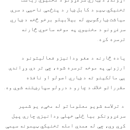
تخنیکي ټیم د کابل ښار د پنځمې ناحیې د سرې
میاشت ښارګوټي له بېلابېلو برخو څخه د ښاري
سرغړونو د مخنیوي په موخه ساحوي څارنه
ترسره کړه.
یاده څارنه د هغو ودانیزو فعالیتونو د
ارزونې په موخه ترسره شوه، چې تر دې وړاندې
یې مالکینو ته د ښاري اصولو او نافذه
مقرراتو خلاف د چارو د درولو سپارښتنه شوې وه.
د ترلاسه شویو معلوماتو له مخې، یو شمېر
سرغړوونکو بیا ځلې خپلې ودانیزې چارې پیل
کړې وې، چې له همدې امله تخنیکي ټیمونه سیمې