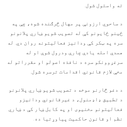
ته واستول شول.
د ساحوي ارزونې پر مهال څرګنده شوه، چې په
ځینو ځایونو کې له تصویب شویو ښاري پلانونو
سره په ټکر کې ودانیز فعالیتونه روان دي. له
همدې امله یادې چارې ودرول شوې او له
سرغړوونکو سره د نافذه اصولو او مقرراتو له
مخې لازم قانوني اقدامات ترسره شول.
د دغو څارنو موخه د تصویب شویو ښاري پلانونو
د تطبیق ډاډمنول، د غیرقانوني ودانیزو
فعالیتونو مخنیوی او په کابل ښار کې د ښاري
نظم او قانون حاکمیت پیاوړتیا ده.