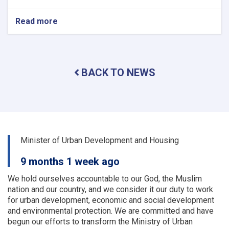
Read more
about
The
activities
and
problems
BACK TO NEWS
of
the
urban
planning
and
land
departments
Minister of Urban Development and Housing
of
a
9 months 1 week ago
number
of
We hold ourselves accountable to our God, the Muslim
provinces
nation and our country, and we consider it our duty to work
were
for urban development, economic and social development
examined
and environmental protection.
We are committed and have
begun our efforts to transform the Ministry of Urban