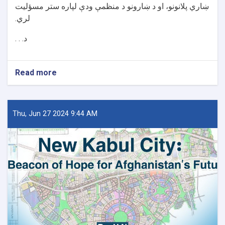
ښاري پلانونو، او د ښارونو د منظمې ودې لپاره ستر مسؤلیت
لري.
د. . .
Read more
about
د
کور
او
ښار
Thu, Jun 27 2024 9:44 AM
جوړولو
وزارت
لپاره
نوي
سرپرست
وزیر
رسماً
خپله
دنده
پیل
کړه