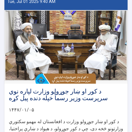
Tue, Jul 01 2025 9:40 AM
د کور او ښار جوړولو وزارت لپاره نوي
سرپرست وزیر رسماً خپله دنده پیل کړه
۱۴۴۷/۰۱/۰۵
د کور او ښار جوړولو وزارت د افغانستان له مهمو سکتوري
وزارتونو څخه دی، چې د کور جوړولو، د هېواد د ښاري پراختیا،