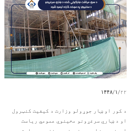
۱۴۴۸/۱/
۲۲
د کور او ښار جوړولو وزارت د کیفیت کنټرول
او د ښاري سرغړونو مخینوي عمومي ریاست
اړوند، د ښاري سرغړونو د مخنیوي ریاست