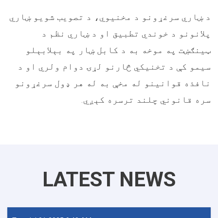
د ښاري سرغړونو د مخنیوي، د تصویب شویو ښاري
پلانونو د خوندي تطبیق او د ښاري نظم د
ټینګښت په موخه به د کابل ښار په بېلابېلو
سیمو کې د تخنیکي څارنو لړۍ دوام ولري او د
نافذه قوانینو له مخې به له هر ډول سرغړونو
سره قانوني چلند ترسره کېږي.
LATEST NEWS